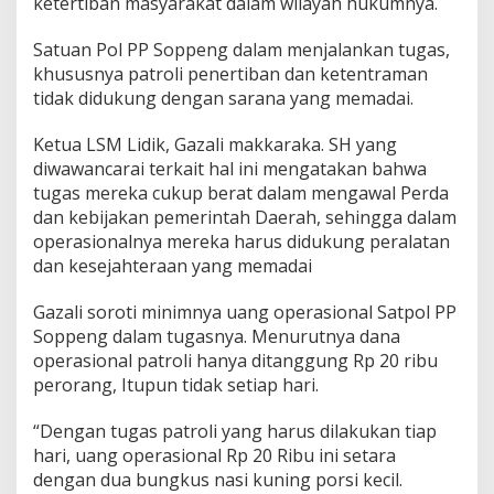
r
ketertiban masyarakat dalam wilayah hukumnya.
a
n
Satuan Pol PP Soppeng dalam menjalankan tugas,
a
khususnya patroli penertiban dan ketentraman
M
tidak didukung dengan sarana yang memadai.
e
m
a
Ketua LSM Lidik, Gazali makkaraka. SH yang
d
diwawancarai terkait hal ini mengatakan bahwa
a
tugas mereka cukup berat dalam mengawal Perda
i
dan kebijakan pemerintah Daerah, sehingga dalam
operasionalnya mereka harus didukung peralatan
dan kesejahteraan yang memadai
Gazali soroti minimnya uang operasional Satpol PP
Soppeng dalam tugasnya. Menurutnya dana
operasional patroli hanya ditanggung Rp 20 ribu
perorang, Itupun tidak setiap hari.
“Dengan tugas patroli yang harus dilakukan tiap
hari, uang operasional Rp 20 Ribu ini setara
dengan dua bungkus nasi kuning porsi kecil.