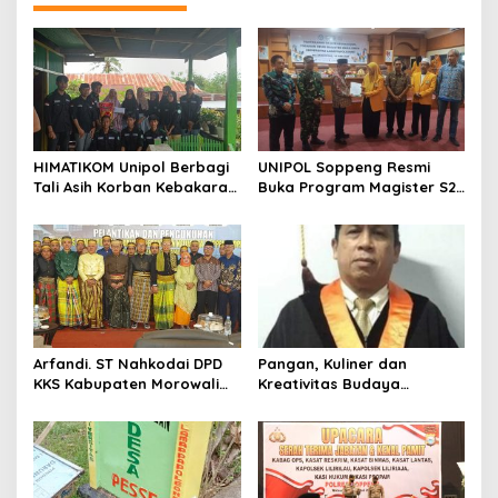
a
s
i
p
o
s
HIMATIKOM Unipol Berbagi
UNIPOL Soppeng Resmi
Tali Asih Korban Kebakaran
Buka Program Magister S2
Di Empagae Desa Kessing
Manajemen
Arfandi. ST Nahkodai DPD
Pangan, Kuliner dan
KKS Kabupaten Morowali
Kreativitas Budaya
Sulawesi Tengah 2023 –
Soppeng
2028