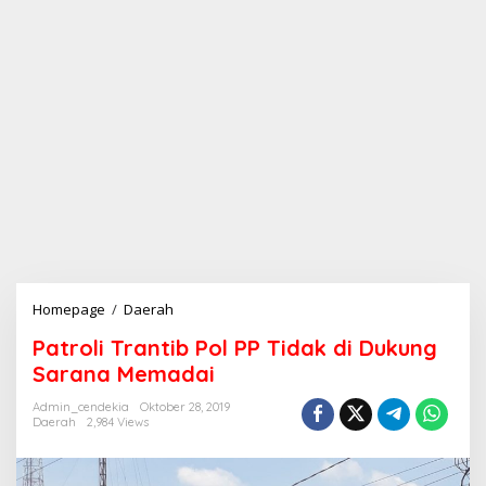
Homepage
/
Daerah
P
a
Patroli Trantib Pol PP Tidak di Dukung
t
r
Sarana Memadai
o
l
Admin_cendekia
Oktober 28, 2019
Daerah
2,984 Views
i
T
r
a