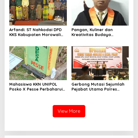
Arfandi. ST Nahkodai DPD
Pangan, Kuliner dan
KKS Kabupaten Morowali
Kreativitas Budaya
Sulawesi Tengah 2023 –
Soppeng
2028
Mahasiswa KKN UNIPOL
Gerbong Mutasi Sejumlah
Posko X Pesse Perbaharui
Pejabat Utama Polres
Tugu Batas Desa
Soppeng Kembali Bergerak
View More