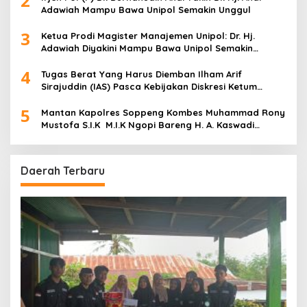
2
Adawiah Mampu Bawa Unipol Semakin Unggul
3
Ketua Prodi Magister Manajemen Unipol: Dr. Hj.
Adawiah Diyakini Mampu Bawa Unipol Semakin
Unggul
4
Tugas Berat Yang Harus Diemban Ilham Arif
Sirajuddin (IAS) Pasca Kebijakan Diskresi Ketum
Golkar
5
Mantan Kapolres Soppeng Kombes Muhammad Rony
Mustofa S.I.K M.I.K Ngopi Bareng H. A. Kaswadi
Razak, Warga dan Wartawan
Daerah Terbaru