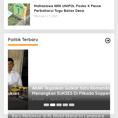
Mahasiswa KKN UNIPOL Posko X Pesse
Perbaharui Tugu Batas Desa
Februari 27, 2023
Politik Terbaru
AKAR Tegaskan Golkar Satu Komando
M
Menangkan SUKSES Di Pilkada Soppeng 2024.
M
K
Di Politik
|
Agustus 11, 2024
Di 
Baru Meluncur di RI, Mobil Mahal Ini Langsung