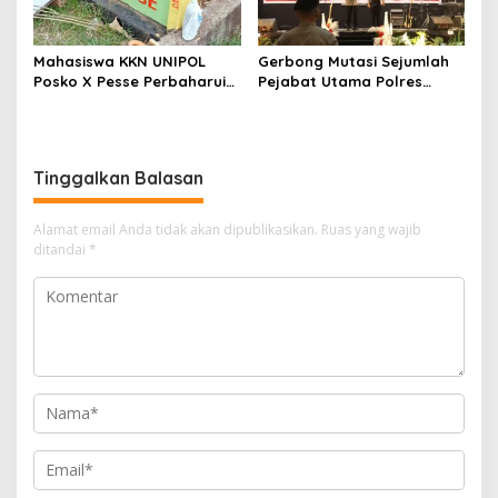
Mahasiswa KKN UNIPOL
Gerbong Mutasi Sejumlah
Posko X Pesse Perbaharui
Pejabat Utama Polres
Tugu Batas Desa
Soppeng Kembali Bergerak
Tinggalkan Balasan
Alamat email Anda tidak akan dipublikasikan.
Ruas yang wajib
ditandai
*