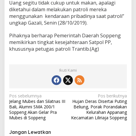
Uang segitu tidak cukup untuk makan, apalagi
diketahui dalam melakukan patroli mereka
menggunakan kendaraan pribadinya saat patroli”
ungkap Gazali, Senin (28/10/2019).
Pihaknya berharap Pemerintah Daerah Soppeng
memikirkan tingkat kesejahteraan Satpol PP,
khususnya petugas patroli Trantib.(Ag)
Ikuti Kami
N
Pos sebelumnya
Pos berikutnya
Jelang Mubes dan Silatnas III
Hujan Deras Disertai Puting
a
Bali, Alumni SMA 200/1
Beliung, Porak Porandakan
v
Soppeng Akan Gelar Pra
Kelurahan Appanang
Mubes di Soppeng
Kecamatan Liliriaja Soppeng
i
g
Jangan Lewatkan