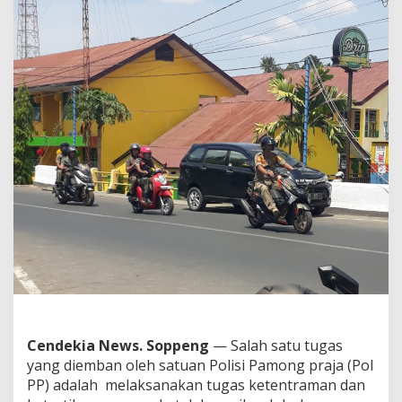
n
t
i
b
P
o
l
P
P
T
i
d
a
k
d
i
D
u
k
u
n
Cendekia News. Soppeng
— Salah satu tugas
g
yang diemban oleh satuan Polisi Pamong praja (Pol
S
PP) adalah melaksanakan tugas ketentraman dan
a