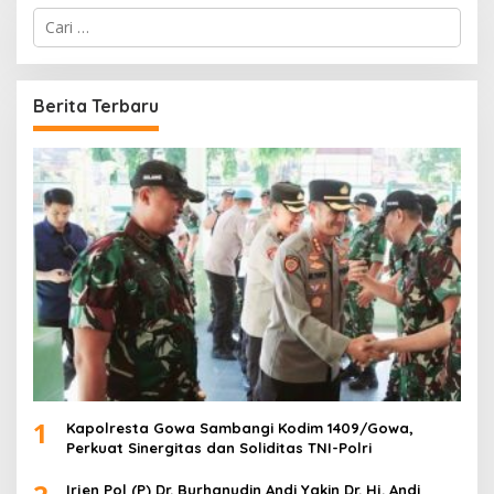
C
a
r
i
u
Berita Terbaru
n
t
u
k
:
1
Kapolresta Gowa Sambangi Kodim 1409/Gowa,
Perkuat Sinergitas dan Soliditas TNI-Polri
Irjen Pol (P) Dr. Burhanudin Andi Yakin Dr. Hj. Andi