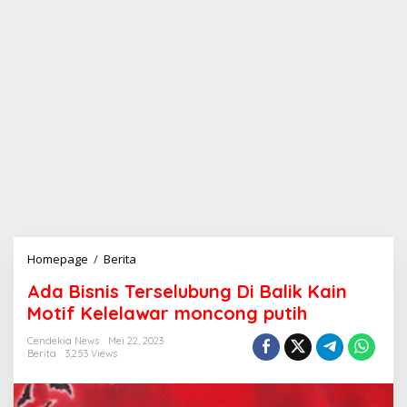
Homepage
/
Berita
A
d
Ada Bisnis Terselubung Di Balik Kain
a
B
Motif Kelelawar moncong putih
i
s
Cendekia News
Mei 22, 2023
Berita
3,253 Views
n
i
s
T