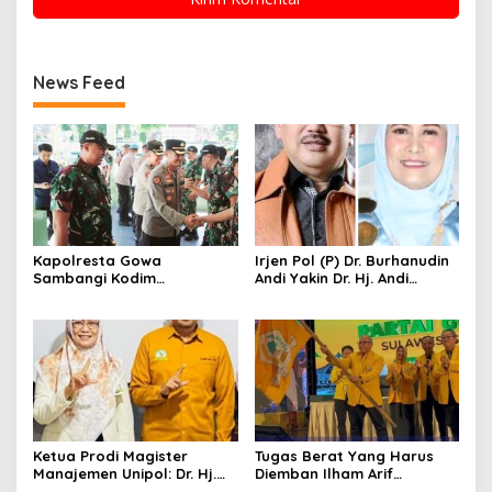
News Feed
Kapolresta Gowa
Irjen Pol (P) Dr. Burhanudin
Sambangi Kodim
Andi Yakin Dr. Hj. Andi
1409/Gowa, Perkuat
Adawiah Mampu Bawa
Sinergitas dan Soliditas
Unipol Semakin Unggul
TNI-Polri
Ketua Prodi Magister
Tugas Berat Yang Harus
Manajemen Unipol: Dr. Hj.
Diemban Ilham Arif
Adawiah Diyakini Mampu
Sirajuddin (IAS) Pasca