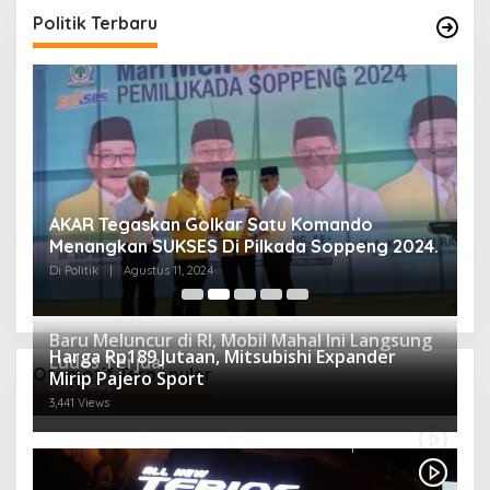
Politik Terbaru
AKAR Tegaskan Golkar Satu Komando
M
Menangkan SUKSES Di Pilkada Soppeng 2024.
M
K
Di Politik
|
Agustus 11, 2024
Di 
Baru Meluncur di RI, Mobil Mahal Ini Langsung
Harga Rp189 Jutaan, Mitsubishi Expander
Ludes Terjual
Otomotif Terpopuler
Mirip Pajero Sport
3,895 Views
3,441 Views