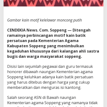
i
f
K
e
l
Gambar kain motif kelelawar moncong putih
e
l
CENDEKIA News. Com. Soppeng — Ditengah
a
w
ramainya perbincangan motif kain batik
a
persatuan pada Kementerian Agama
r
Kabupaten Soppeng yang menimbulkan
m
kegaduhan khususnya dari kalangan ahli sastra
o
bugis dan warga masyarakat soppeng.
n
c
o
Disisi lain sejumlah pegawai dan guru termasuk
n
honorer dibawah naungan Kementerian agama
g
Soppeng keluhkan adanya kain batik persatuan
p
yang harus ditebus dengan harga yang cukup
u
t
memberatkan dan menguras isi kantong.
i
h
Salah seorang ASN di Bawah naungan
Kementerian agama Soppeng yang namanya tidak