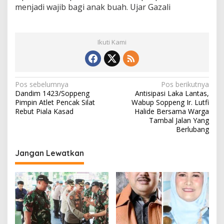
menjadi wajib bagi anak buah. Ujar Gazali
Ikuti Kami
N
Pos sebelumnya
Pos berikutnya
Dandim 1423/Soppeng
Antisipasi Laka Lantas,
a
Pimpin Atlet Pencak Silat
Wabup Soppeng Ir. Lutfi
v
Rebut Piala Kasad
Halide Bersama Warga
Tambal Jalan Yang
i
Berlubang
g
Jangan Lewatkan
a
s
i
p
o