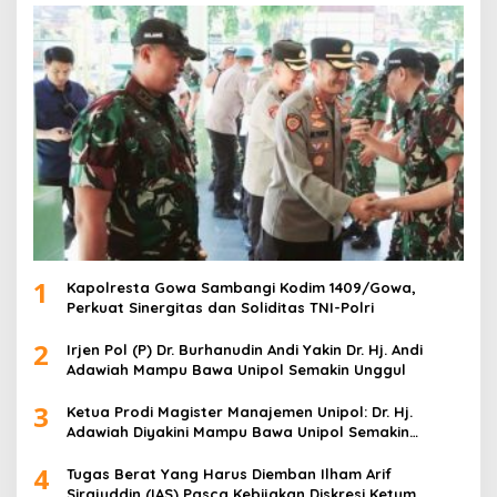
u
k
:
1
Kapolresta Gowa Sambangi Kodim 1409/Gowa,
Perkuat Sinergitas dan Soliditas TNI-Polri
2
Irjen Pol (P) Dr. Burhanudin Andi Yakin Dr. Hj. Andi
Adawiah Mampu Bawa Unipol Semakin Unggul
3
Ketua Prodi Magister Manajemen Unipol: Dr. Hj.
Adawiah Diyakini Mampu Bawa Unipol Semakin
Unggul
4
Tugas Berat Yang Harus Diemban Ilham Arif
Sirajuddin (IAS) Pasca Kebijakan Diskresi Ketum