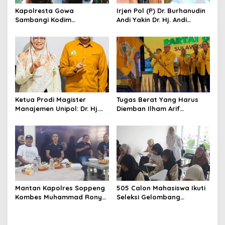
s
Kapolresta Gowa
Irjen Pol (P) Dr. Burhanudin
Sambangi Kodim
Andi Yakin Dr. Hj. Andi
1409/Gowa, Perkuat
Adawiah Mampu Bawa
Sinergitas dan Soliditas
Unipol Semakin Unggul
TNI-Polri
Ketua Prodi Magister
Tugas Berat Yang Harus
Manajemen Unipol: Dr. Hj.
Diemban Ilham Arif
Adawiah Diyakini Mampu
Sirajuddin (IAS) Pasca
Bawa Unipol Semakin
Kebijakan Diskresi Ketum
Unggul
Golkar
Mantan Kapolres Soppeng
505 Calon Mahasiswa Ikuti
Kombes Muhammad Rony
Seleksi Gelombang
Mustofa S.I.K M.I.K Ngopi
Pertama Unipol
Bareng H. A. Kaswadi
Razak, Warga dan