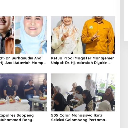
 (P) Dr. Burhanudin Andi
Ketua Prodi Magister Manajemen
. Hj. Andi Adawiah Mampu
Unipol: Dr. Hj. Adawiah Diyakini
pol Semakin Unggul
Mampu Bawa Unipol Semakin
Unggul
Kapolres Soppeng
505 Calon Mahasiswa Ikuti
Muhammad Rony
Seleksi Gelombang Pertama
S.I.K M.I.K Ngopi Bareng
Unipol