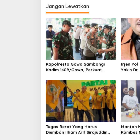
o
e
Jangan Lewatkan
s
r
a
A
b
u
S
a
y
y
a
Kapolresta Gowa Sambangi
Irjen Pol
f
Kodim 1409/Gowa, Perkuat
Yakin Dr
Sinergitas dan Soliditas TNI-Polri
Bawa Uni
Tugas Berat Yang Harus
Mantan 
Diemban Ilham Arif Sirajuddin
Kombes 
(IAS) Pasca Kebijakan Diskresi
Mustofa 