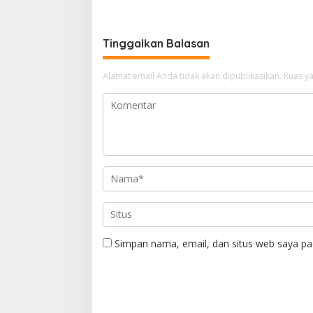
Ketum Golkar
H. A. Ka
Wartawa
Tinggalkan Balasan
Alamat email Anda tidak akan dipublikasikan.
Ruas ya
Simpan nama, email, dan situs web saya pa