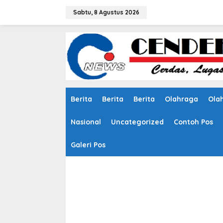
L
e
Sabtu, 8 Agustus 2026
w
a
t
i
k
e
k
o
n
Berita
Berita
Berita
Olahraga
Ola
t
e
n
Nasional
Uncategorized
Contoh Pos
Galeri Pos