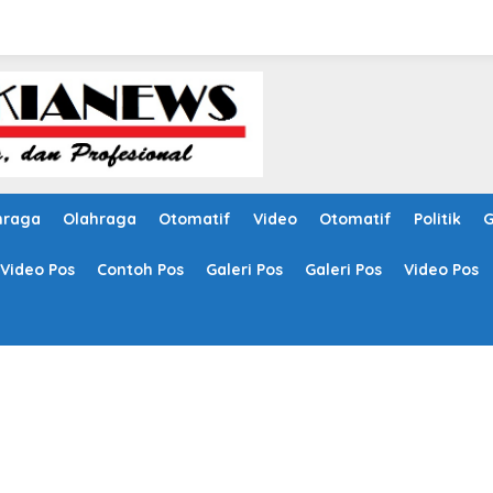
hraga
Olahraga
Otomatif
Video
Otomatif
Politik
G
Video Pos
Contoh Pos
Galeri Pos
Galeri Pos
Video Pos