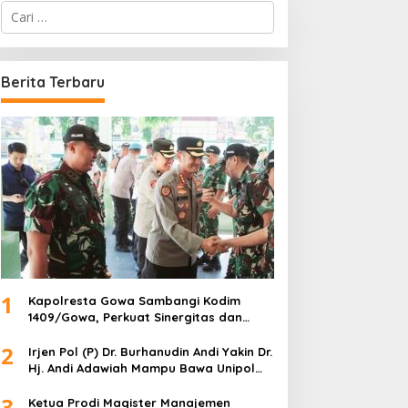
C
a
r
i
u
Berita Terbaru
n
t
u
k
:
1
Kapolresta Gowa Sambangi Kodim
1409/Gowa, Perkuat Sinergitas dan
Soliditas TNI-Polri
2
Irjen Pol (P) Dr. Burhanudin Andi Yakin Dr.
Hj. Andi Adawiah Mampu Bawa Unipol
Semakin Unggul
3
Ketua Prodi Magister Manajemen