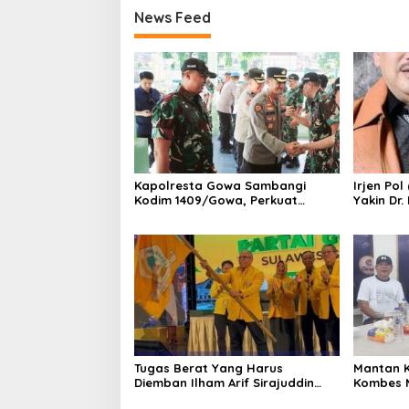
News Feed
Kapolresta Gowa Sambangi
Irjen Pol
Kodim 1409/Gowa, Perkuat
Yakin Dr
Sinergitas dan Soliditas TNI-Polri
Bawa Uni
Tugas Berat Yang Harus
Mantan 
Diemban Ilham Arif Sirajuddin
Kombes 
(IAS) Pasca Kebijakan Diskresi
Mustofa 