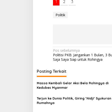
1
2
3
B
e
b
Politik
a
s
k
a
n
L
i
m
N
Pos sebelumnya
a
Politisi PKB: Jangankan 1 Bulan, 3 Bu
a
W
Saja Saya Siap untuk Rohingya
N
v
I
y
i
Posting Terkait
a
g
n
Massa Kembali Gelar Aksi Bela Rohingya di
g
a
Kedubes Myanmar
D
s
i
s
Terjun ke Dunia Politik, Giring ‘Nidji’ Syukuran
i
a
Rumahnya
p
n
d