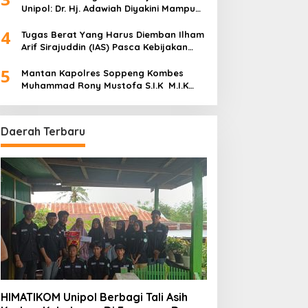
Unipol: Dr. Hj. Adawiah Diyakini Mampu
Bawa Unipol Semakin Unggul
4
Tugas Berat Yang Harus Diemban Ilham
Arif Sirajuddin (IAS) Pasca Kebijakan
Diskresi Ketum Golkar
5
Mantan Kapolres Soppeng Kombes
Muhammad Rony Mustofa S.I.K M.I.K
Ngopi Bareng H. A. Kaswadi Razak,
Warga dan Wartawan
Daerah Terbaru
HIMATIKOM Unipol Berbagi Tali Asih