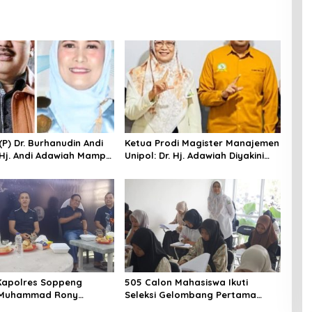
 (P) Dr. Burhanudin Andi
Ketua Prodi Magister Manajemen
. Hj. Andi Adawiah Mampu
Unipol: Dr. Hj. Adawiah Diyakini
pol Semakin Unggul
Mampu Bawa Unipol Semakin
Unggul
Kapolres Soppeng
505 Calon Mahasiswa Ikuti
Muhammad Rony
Seleksi Gelombang Pertama
S.I.K M.I.K Ngopi Bareng
Unipol