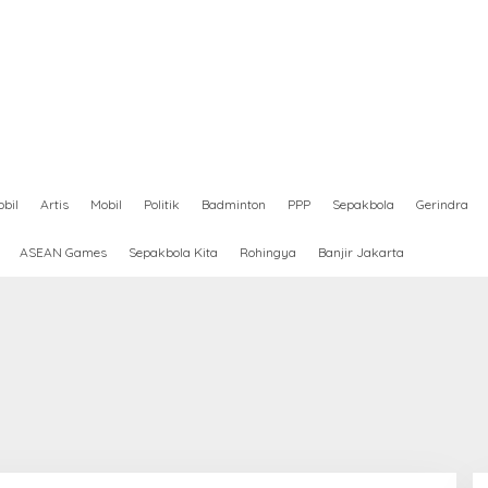
bil
Artis
Mobil
Politik
Badminton
PPP
Sepakbola
Gerindra
ASEAN Games
Sepakbola Kita
Rohingya
Banjir Jakarta