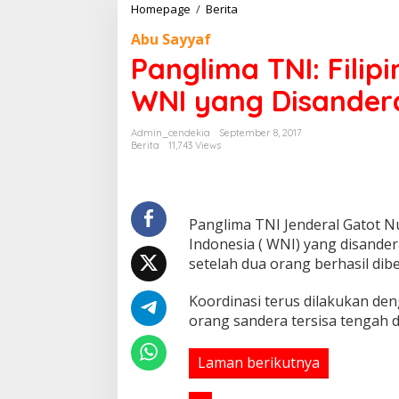
Homepage
/
Berita
P
a
Abu Sayyaf
n
g
Panglima TNI: Filip
l
i
WNI yang Disander
m
a
Admin_cendekia
September 8, 2017
T
Berita
11,743 Views
N
I
:
F
i
Panglima TNI Jenderal Gatot 
l
Indonesia ( WNI) yang disandera
i
setelah dua orang berhasil dib
p
i
n
Koordinasi terus dilakukan de
a
orang sandera tersisa tengah 
J
a
Laman berikutnya
n
j
i