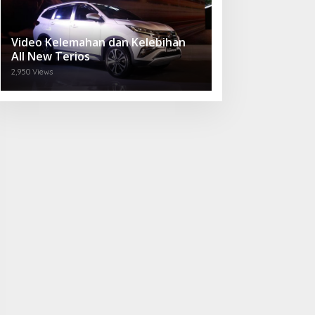
Video Kelemahan dan Kelebihan
All New Terios
2,950 Views