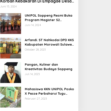
Korban Kebakaran Di Empagae Desa
Kessing
Juni 15, 2024
UNIPOL Soppeng Resmi Buka
Program Magister S2
Manajemen
Juni 14, 2024
Arfandi. ST Nahkodai DPD KKS
Kabupaten Morowali Sulawesi
Tengah 2023 – 2028
Oktober 28, 2023
Pangan, Kuliner dan
Kreativitas Budaya Soppeng
Juli 14, 2023
Mahasiswa KKN UNIPOL Posko
X Pesse Perbaharui Tugu
Batas Desa
Februari 27, 2023