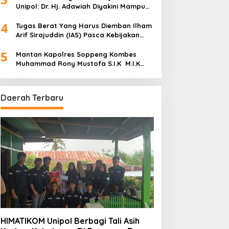
Unipol: Dr. Hj. Adawiah Diyakini Mampu
Bawa Unipol Semakin Unggul
4
Tugas Berat Yang Harus Diemban Ilham
Arif Sirajuddin (IAS) Pasca Kebijakan
Diskresi Ketum Golkar
5
Mantan Kapolres Soppeng Kombes
Muhammad Rony Mustofa S.I.K M.I.K
Ngopi Bareng H. A. Kaswadi Razak,
Warga dan Wartawan
Daerah Terbaru
HIMATIKOM Unipol Berbagi Tali Asih