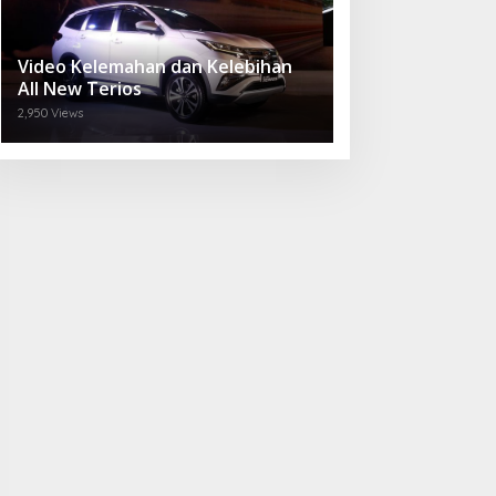
Video Kelemahan dan Kelebihan
All New Terios
2,950 Views