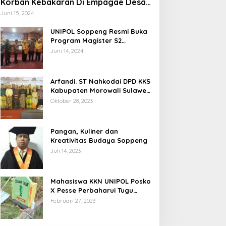
Korban Kebakaran Di Empagae Desa
Kessing
Juni 15, 2024
UNIPOL Soppeng Resmi Buka
Program Magister S2
Manajemen
Juni 14, 2024
Arfandi. ST Nahkodai DPD KKS
Kabupaten Morowali Sulawesi
Tengah 2023 – 2028
Oktober 28, 2023
Pangan, Kuliner dan
Kreativitas Budaya Soppeng
Juli 14, 2023
Mahasiswa KKN UNIPOL Posko
X Pesse Perbaharui Tugu
Batas Desa
Februari 27, 2023