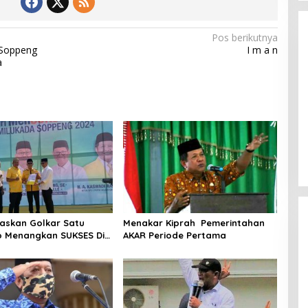
Pos berikutnya
Soppeng
I m a n
a
Setelah 72 Community, Kini
Wanemo Nyatakan Dukungan
Pada Pasangan Sukses
Di Politik
|
Agustus 12, 2024
askan Golkar Satu
Menakar Kiprah Pemerintahan
 Menangkan SUKSES Di
AKAR Periode Pertama
Soppeng 2024.