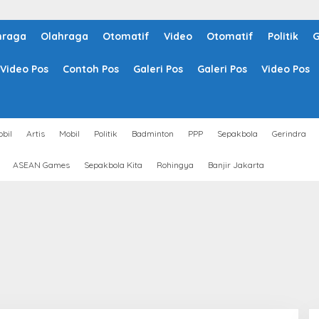
hraga
Olahraga
Otomatif
Video
Otomatif
Politik
G
Video Pos
Contoh Pos
Galeri Pos
Galeri Pos
Video Pos
bil
Artis
Mobil
Politik
Badminton
PPP
Sepakbola
Gerindra
ASEAN Games
Sepakbola Kita
Rohingya
Banjir Jakarta