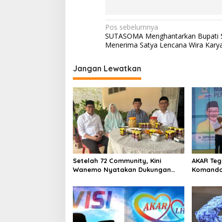
a
t
N
Pos sebelumnya
SUTASOMA Menghantarkan Bupati 
a
Menerima Satya Lencana Wira Kary
v
i
Jangan Lewatkan
g
a
s
i
p
o
Setelah 72 Community, Kini
AKAR Teg
s
Wanemo Nyatakan Dukungan
Komando
Pada Pasangan Sukses
Pilkada 