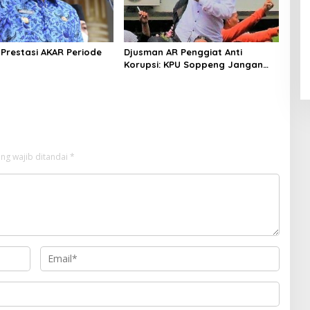
Prestasi AKAR Periode
Djusman AR Penggiat Anti
Korupsi: KPU Soppeng Jangan
Tebal Kuping
ng wajib ditandai
*