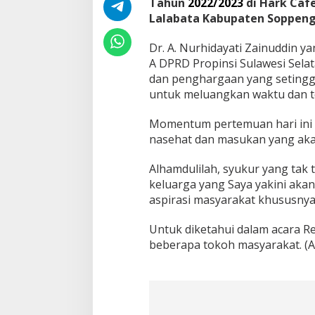
Tahun
2022/2023
di Hark Caf
h
Lalabata Kabupaten Soppeng,
a
t
Dr. A. Nurhidayati Zainuddin ya
D
a
A DPRD Propinsi Sulawesi Sel
r
dan penghargaan yang setinggi
i
untuk meluangkan waktu dan t
K
e
Momentum pertemuan hari ini 
l
u
nasehat dan masukan yang akan
a
r
Alhamdulilah, syukur yang tak
g
keluarga yang Saya yakini a
a
aspirasi masyarakat khususny
S
e
r
Untuk diketahui dalam acara Re
t
beberapa tokoh masyarakat. (A
a
K
e
r
a
b