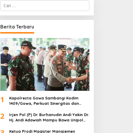
C
a
r
i
u
Berita Terbaru
n
t
u
k
:
1
Kapolresta Gowa Sambangi Kodim
1409/Gowa, Perkuat Sinergitas dan
Soliditas TNI-Polri
2
Irjen Pol (P) Dr. Burhanudin Andi Yakin Dr.
Hj. Andi Adawiah Mampu Bawa Unipol
Semakin Unggul
3
Ketua Prodi Magister Manajemen