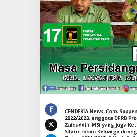
i
.
M
S
i
J
a
r
i
n
g
M
a
s
u
k
a
n
d
a
CENDEKIA News. Com. Soppen
n
2022/2023
, anggota DPRD Prov
N
Zainuddin. MSi yang juga Ke
a
s
Silaturrahim Keluarga dirang
e