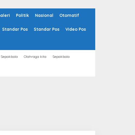
aleri
Politik
Nasional
Otomatif
Standar Pos
Standar Pos
Video Pos
Sepakbola
Olahraga kita
Sepakbola