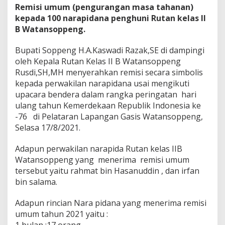
W
Remisi umum (pengurangan masa tahanan)
a
kepada 100 narapidana penghuni Rutan kelas II
t
a
B Watansoppeng.
n
s
Bupati Soppeng H.A.Kaswadi Razak,SE di dampingi
o
oleh Kepala Rutan Kelas II B Watansoppeng
p
Rusdi,SH,MH menyerahkan remisi secara simbolis
p
e
kepada perwakilan narapidana usai mengikuti
n
upacara bendera dalam rangka peringatan hari
g
ulang tahun Kemerdekaan Republik Indonesia ke
,
-76 di Pelataran Lapangan Gasis Watansoppeng,
T
Selasa 17/8/2021.
e
r
i
Adapun perwakilan narapida Rutan kelas IIB
m
Watansoppeng yang menerima remisi umum
a
tersebut yaitu rahmat bin Hasanuddin , dan irfan
R
bin salama.
e
m
i
Adapun rincian Nara pidana yang menerima remisi
s
umum tahun 2021 yaitu :
i
1 bulan :17 orang