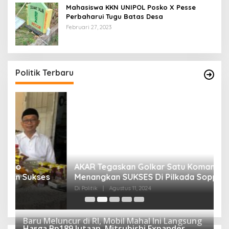
Mahasiswa KKN UNIPOL Posko X Pesse
Perbaharui Tugu Batas Desa
Februari 27, 2023
Politik Terbaru
AKAR Tegaskan Golkar Satu Komando
M
Menangkan SUKSES Di Pilkada Soppeng 2024.
M
K
Di Politik
|
Agustus 11, 2024
Di 
Baru Meluncur di RI, Mobil Mahal Ini Langsung
Harga Rp189 Jutaan, Mitsubishi Expander