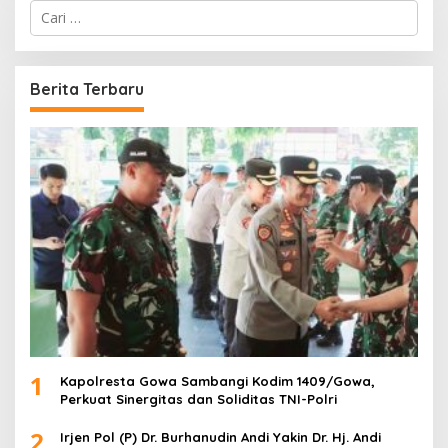
C
a
r
i
u
Berita Terbaru
n
t
u
k
:
1
Kapolresta Gowa Sambangi Kodim 1409/Gowa,
Perkuat Sinergitas dan Soliditas TNI-Polri
2
Irjen Pol (P) Dr. Burhanudin Andi Yakin Dr. Hj. Andi