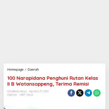
Homepage
/
Daerah
1
0
100 Narapidana Penghuni Rutan Kelas
0
N
II B Watansoppeng, Terima Remisi
a
r
Cendekia News
Agustus 17, 2021
Daerah
2,807 Views
a
p
i
d