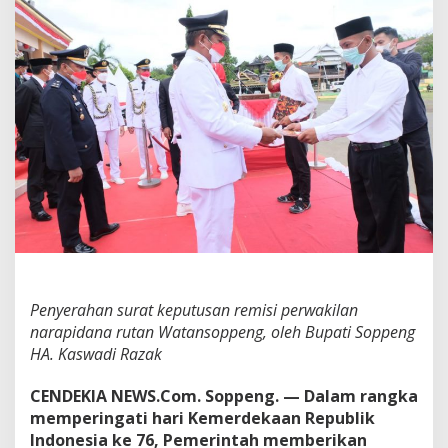
a
n
a
P
e
n
g
h
u
n
i
R
u
t
a
n
K
Penyerahan surat keputusan remisi perwakilan
e
narapidana rutan Watansoppeng, oleh Bupati Soppeng
l
HA. Kaswadi Razak
a
s
CENDEKIA NEWS.Com. Soppeng. — Dalam rangka
I
I
memperingati hari Kemerdekaan Republik
B
Indonesia ke 76, Pemerintah memberikan