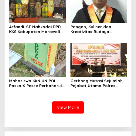
Arfandi. ST Nahkodai DPD
Pangan, Kuliner dan
KKS Kabupaten Morowali
Kreativitas Budaya
Sulawesi Tengah 2023 –
Soppeng
2028
Mahasiswa KKN UNIPOL
Gerbong Mutasi Sejumlah
Posko X Pesse Perbaharui
Pejabat Utama Polres
Tugu Batas Desa
Soppeng Kembali Bergerak
View More