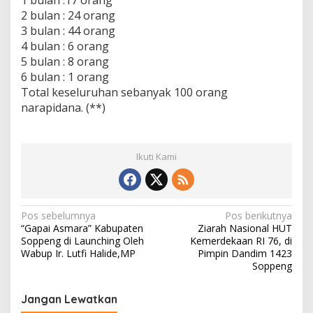
2 bulan : 24 orang
3 bulan : 44 orang
4 bulan : 6 orang
5 bulan : 8 orang
6 bulan : 1 orang
Total keseluruhan sebanyak 100 orang
narapidana. (**)
Ikuti Kami
N
Pos sebelumnya
Pos berikutnya
“Gapai Asmara” Kabupaten
Ziarah Nasional HUT
a
Soppeng di Launching Oleh
Kemerdekaan RI 76, di
v
Wabup Ir. Lutfi Halide,MP
Pimpin Dandim 1423
Soppeng
i
g
Jangan Lewatkan