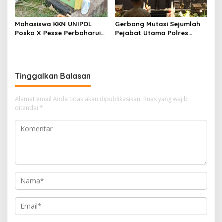
Mahasiswa KKN UNIPOL
Gerbong Mutasi Sejumlah
Posko X Pesse Perbaharui
Pejabat Utama Polres
Tugu Batas Desa
Soppeng Kembali Bergerak
Tinggalkan Balasan
Alamat email Anda tidak akan dipublikasikan.
Ruas yang wajib
ditandai
*