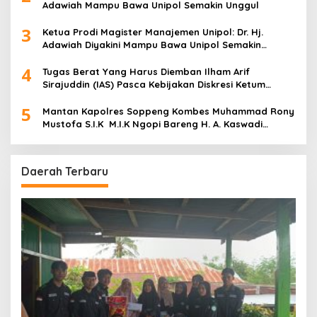
Adawiah Mampu Bawa Unipol Semakin Unggul
3
Ketua Prodi Magister Manajemen Unipol: Dr. Hj.
Adawiah Diyakini Mampu Bawa Unipol Semakin
Unggul
4
Tugas Berat Yang Harus Diemban Ilham Arif
Sirajuddin (IAS) Pasca Kebijakan Diskresi Ketum
Golkar
5
Mantan Kapolres Soppeng Kombes Muhammad Rony
Mustofa S.I.K M.I.K Ngopi Bareng H. A. Kaswadi
Razak, Warga dan Wartawan
Daerah Terbaru