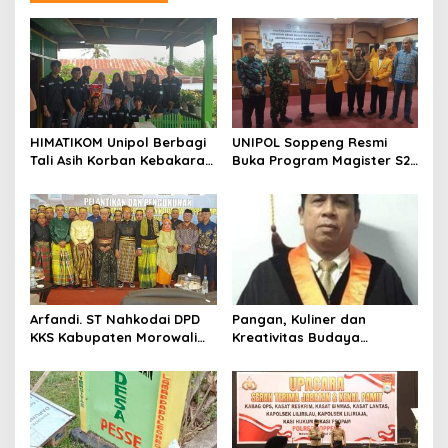
a
s
i
p
o
s
HIMATIKOM Unipol Berbagi
UNIPOL Soppeng Resmi
Tali Asih Korban Kebakaran
Buka Program Magister S2
Di Empagae Desa Kessing
Manajemen
Arfandi. ST Nahkodai DPD
Pangan, Kuliner dan
KKS Kabupaten Morowali
Kreativitas Budaya
Sulawesi Tengah 2023 –
Soppeng
2028