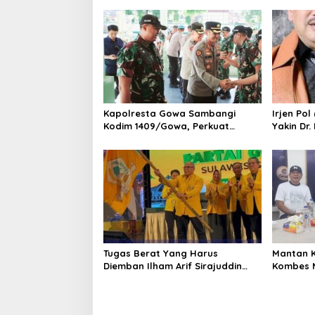
a
s
i
p
o
s
Kapolresta Gowa Sambangi
Irjen Pol
Kodim 1409/Gowa, Perkuat
Yakin Dr
Sinergitas dan Soliditas TNI-Polri
Bawa Uni
Tugas Berat Yang Harus
Mantan 
Diemban Ilham Arif Sirajuddin
Kombes 
(IAS) Pasca Kebijakan Diskresi
Mustofa 
Ketum Golkar
H. A. Ka
Wartawa