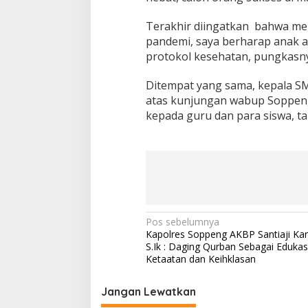
Terakhir diingatkan bahwa men
pandemi, saya berharap anak 
protokol kesehatan, pungkasn
Ditempat yang sama, kepala 
atas kunjungan wabup Soppeng
kepada guru dan para siswa, t
N
Pos sebelumnya
Kapolres Soppeng AKBP Santiaji Kar
a
S.Ik : Daging Qurban Sebagai Edukasi
v
Ketaatan dan Keihklasan
i
Jangan Lewatkan
g