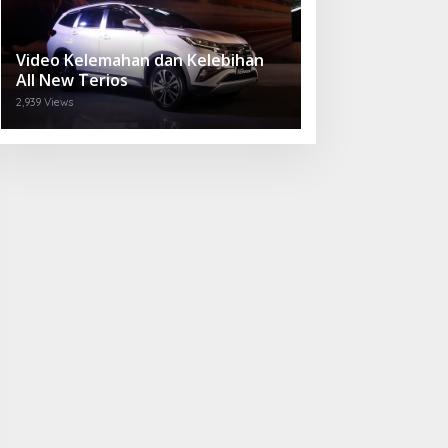
Video Kelemahan dan Kelebihan
All New Terios
2,939 Views