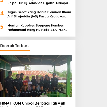
Unipol: Dr. Hj. Adawiah Diyakini Mampu
Bawa Unipol Semakin Unggul
4
Tugas Berat Yang Harus Diemban Ilham
Arif Sirajuddin (IAS) Pasca Kebijakan
Diskresi Ketum Golkar
5
Mantan Kapolres Soppeng Kombes
Muhammad Rony Mustofa S.I.K M.I.K
Ngopi Bareng H. A. Kaswadi Razak,
Warga dan Wartawan
Daerah Terbaru
HIMATIKOM Unipol Berbagi Tali Asih