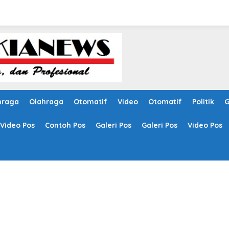
hraga
Olahraga
Otomatif
Video
Otomatif
Politik
G
Video Pos
Contoh Pos
Galeri Pos
Galeri Pos
Video Pos