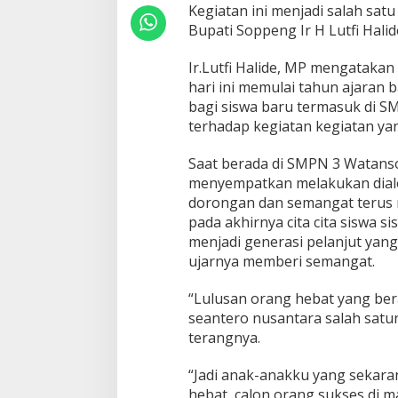
Kegiatan ini menjadi salah sat
Bupati Soppeng Ir H Lutfi Hali
Ir.Lutfi Halide, MP mengatak
hari ini memulai tahun ajaran
bagi siswa baru termasuk di S
terhadap kegiatan kegiatan yan
Saat berada di SMPN 3 Watansop
menyempatkan melakukan dial
dorongan dan semangat terus m
pada akhirnya cita cita siswa 
menjadi generasi pelanjut yan
ujarnya memberi semangat.
“Lulusan orang hebat yang ber
seantero nusantara salah satu
terangnya.
“Jadi anak-anakku yang sekarang
hebat, calon orang sukses di ma