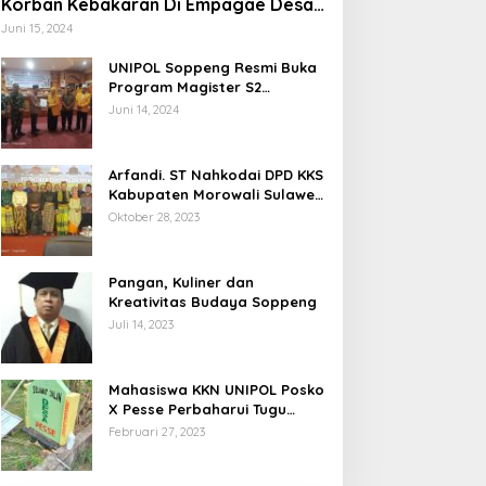
Korban Kebakaran Di Empagae Desa
Kessing
Juni 15, 2024
UNIPOL Soppeng Resmi Buka
Program Magister S2
Manajemen
Juni 14, 2024
Arfandi. ST Nahkodai DPD KKS
Kabupaten Morowali Sulawesi
Tengah 2023 – 2028
Oktober 28, 2023
Pangan, Kuliner dan
Kreativitas Budaya Soppeng
Juli 14, 2023
Mahasiswa KKN UNIPOL Posko
X Pesse Perbaharui Tugu
Batas Desa
Februari 27, 2023