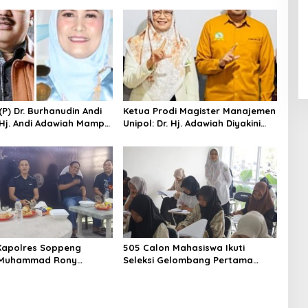
 (P) Dr. Burhanudin Andi
Ketua Prodi Magister Manajemen
. Hj. Andi Adawiah Mampu
Unipol: Dr. Hj. Adawiah Diyakini
pol Semakin Unggul
Mampu Bawa Unipol Semakin
Unggul
Kapolres Soppeng
505 Calon Mahasiswa Ikuti
Muhammad Rony
Seleksi Gelombang Pertama
S.I.K M.I.K Ngopi Bareng
Unipol
swadi Razak, Warga dan
n