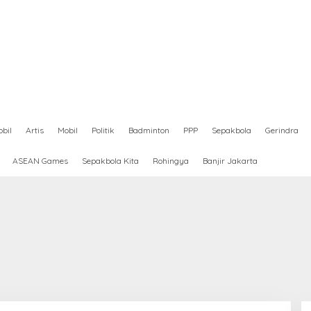
bil
Artis
Mobil
Politik
Badminton
PPP
Sepakbola
Gerindra
ASEAN Games
Sepakbola Kita
Rohingya
Banjir Jakarta