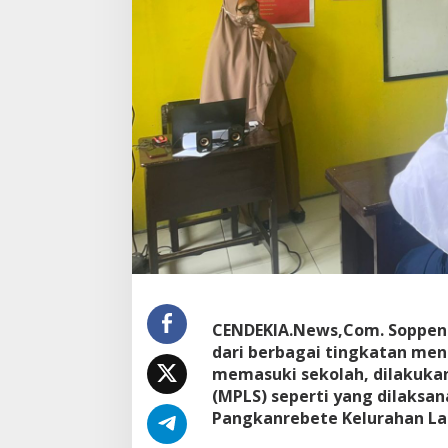
e
P
a
n
t
a
u
p
e
l
a
k
s
a
n
a
a
n
CENDEKIA.News,Com. Soppeng
M
dari berbagai tingkatan men
P
memasuki sekolah, dilakuka
L
S
(MPLS) seperti yang dilaksa
Pangkanrebete Kelurahan La