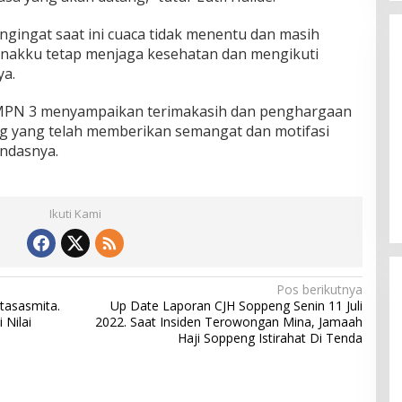
gingat saat ini cuaca tidak menentu dan masih
anakku tetap menjaga kesehatan dan mengikuti
ya.
SMPN 3 menyampaikan terimakasih dan penghargaan
 yang telah memberikan semangat dan motifasi
andasnya.
Setelah 72 Community, Kini
Wanemo Nyatakan Dukungan
Pada Pasangan Sukses
Di Politik
|
Agustus 12, 2024
Ikuti Kami
Pos berikutnya
tasasmita.
Up Date Laporan CJH Soppeng Senin 11 Juli
 Nilai
2022. Saat Insiden Terowongan Mina, Jamaah
Haji Soppeng Istirahat Di Tenda