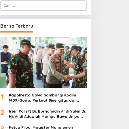
C
a
r
i
u
Berita Terbaru
n
t
u
k
:
1
Kapolresta Gowa Sambangi Kodim
1409/Gowa, Perkuat Sinergitas dan
Soliditas TNI-Polri
2
Irjen Pol (P) Dr. Burhanudin Andi Yakin Dr.
Hj. Andi Adawiah Mampu Bawa Unipol
Semakin Unggul
3
Ketua Prodi Magister Manajemen