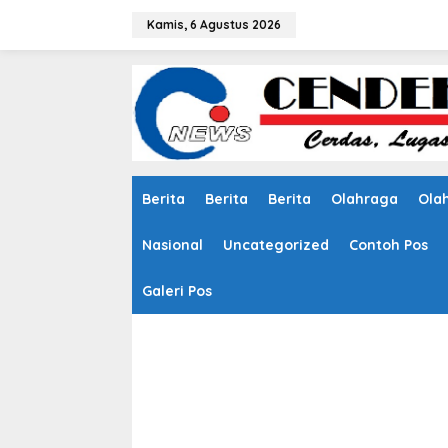
L
e
Kamis, 6 Agustus 2026
w
a
t
i
k
e
k
o
n
Berita
Berita
Berita
Olahraga
Ola
t
e
n
Nasional
Uncategorized
Contoh Pos
Galeri Pos