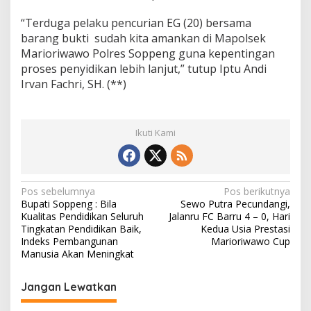
“Terduga pelaku pencurian EG (20) bersama
barang bukti sudah kita amankan di Mapolsek
Marioriwawo Polres Soppeng guna kepentingan
proses penyidikan lebih lanjut,” tutup Iptu Andi
Irvan Fachri, SH. (**)
Ikuti Kami
N
Pos sebelumnya
Pos berikutnya
Bupati Soppeng : Bila
Sewo Putra Pecundangi,
a
Kualitas Pendidikan Seluruh
Jalanru FC Barru 4 – 0, Hari
v
Tingkatan Pendidikan Baik,
Kedua Usia Prestasi
Indeks Pembangunan
Marioriwawo Cup
i
Manusia Akan Meningkat
g
Jangan Lewatkan
a