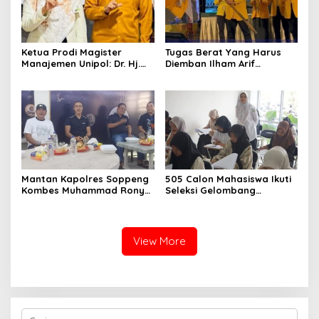
Ketua Prodi Magister
Tugas Berat Yang Harus
Manajemen Unipol: Dr. Hj.
Diemban Ilham Arif
Adawiah Diyakini Mampu
Sirajuddin (IAS) Pasca
Bawa Unipol Semakin
Kebijakan Diskresi Ketum
Unggul
Golkar
Mantan Kapolres Soppeng
505 Calon Mahasiswa Ikuti
Kombes Muhammad Rony
Seleksi Gelombang
Mustofa S.I.K M.I.K Ngopi
Pertama Unipol
Bareng H. A. Kaswadi
Razak, Warga dan
Wartawan
View More
C