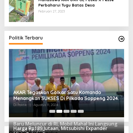
Perbaharui Tugu Batas Desa
Februari 27, 2023
Politik Terbaru
AKAR Tegaskan Golkar Satu Komando
M
Menangkan SUKSES Di Pilkada Soppeng 2024.
M
K
Di Politik
|
Agustus 11, 2024
Di 
Baru Meluncur di RI, Mobil Mahal Ini Langsung
Harga Rp189 Jutaan, Mitsubishi Expander
Ludes Terjual