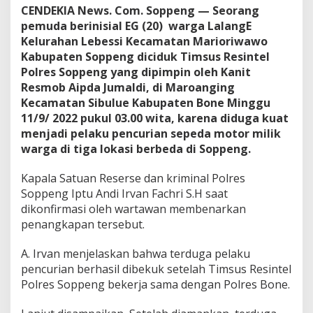
t
CENDEKIA News. Com. Soppeng — Seorang
e
pemuda berinisial EG (20) warga LalangE
l
P
Kelurahan Lebessi Kecamatan Marioriwawo
o
Kabupaten Soppeng diciduk Timsus Resintel
l
Polres Soppeng yang dipimpin oleh Kanit
r
Resmob Aipda Jumaldi, di Maroanging
e
Kecamatan Sibulue Kabupaten Bone Minggu
s
S
11/9/ 2022 pukul 03.00 wita, karena diduga kuat
o
menjadi pelaku pencurian sepeda motor milik
p
warga di tiga lokasi berbeda di Soppeng.
p
e
Kapala Satuan Reserse dan kriminal Polres
n
g
Soppeng Iptu Andi Irvan Fachri S.H saat
D
dikonfirmasi oleh wartawan membenarkan
i
penangkapan tersebut.
S
i
A. Irvan menjelaskan bahwa terduga pelaku
b
u
pencurian berhasil dibekuk setelah Timsus Resintel
l
Polres Soppeng bekerja sama dengan Polres Bone.
u
e