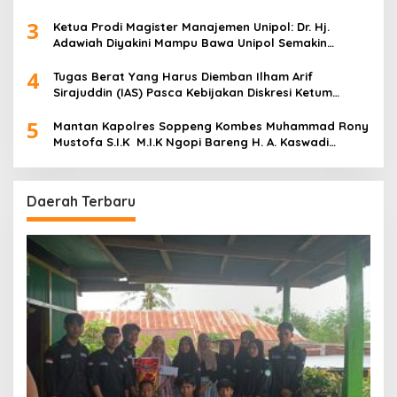
3
Ketua Prodi Magister Manajemen Unipol: Dr. Hj.
Adawiah Diyakini Mampu Bawa Unipol Semakin
Unggul
4
Tugas Berat Yang Harus Diemban Ilham Arif
Sirajuddin (IAS) Pasca Kebijakan Diskresi Ketum
Golkar
5
Mantan Kapolres Soppeng Kombes Muhammad Rony
Mustofa S.I.K M.I.K Ngopi Bareng H. A. Kaswadi
Razak, Warga dan Wartawan
Daerah Terbaru