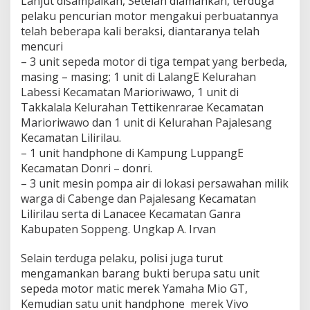
Lanjut disampaikan, Setelah diamankan, terduga
B
pelaku pencurian motor mengakui perbuatannya
o
n
telah beberapa kali beraksi, diantaranya telah
e
mencuri
– 3 unit sepeda motor di tiga tempat yang berbeda,
masing – masing; 1 unit di LalangE Kelurahan
Labessi Kecamatan Marioriwawo, 1 unit di
Takkalala Kelurahan Tettikenrarae Kecamatan
Marioriwawo dan 1 unit di Kelurahan Pajalesang
Kecamatan Lilirilau.
– 1 unit handphone di Kampung LuppangE
Kecamatan Donri – donri.
– 3 unit mesin pompa air di lokasi persawahan milik
warga di Cabenge dan Pajalesang Kecamatan
Lilirilau serta di Lanacee Kecamatan Ganra
Kabupaten Soppeng. Ungkap A. Irvan
Selain terduga pelaku, polisi juga turut
mengamankan barang bukti berupa satu unit
sepeda motor matic merek Yamaha Mio GT,
Kemudian satu unit handphone merek Vivo