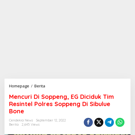
Homepage
/
Berita
M
e
Mencuri Di Soppeng, EG Diciduk Tim
n
c
Resintel Polres Soppeng Di Sibulue
u
Bone
r
i
Cendekia News
September 12, 2022
D
Berita
2,645 Views
i
S