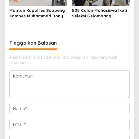
Mantan Kapolres Soppeng
505 Calon Mahasiswa Ikuti
Kombes Muhammad Rony
Seleksi Gelombang
Mustofa S.I.K M.I.K Ngopi
Pertama Unipol
Bareng H. A. Kaswadi
Razak, Warga dan
Wartawan
Tinggalkan Balasan
Alamat email Anda tidak akan dipublikasikan.
Ruas yang wajib
ditandai
*