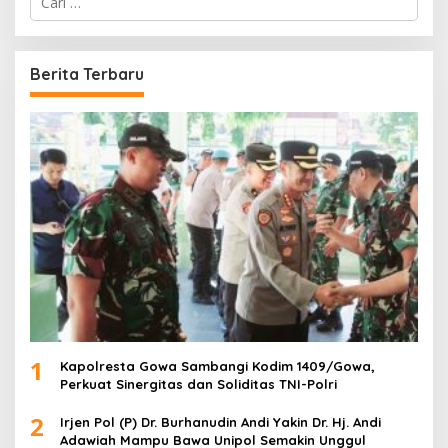
a
r
i
u
Berita Terbaru
n
t
u
k
:
1
Kapolresta Gowa Sambangi Kodim 1409/Gowa,
Perkuat Sinergitas dan Soliditas TNI-Polri
2
Irjen Pol (P) Dr. Burhanudin Andi Yakin Dr. Hj. Andi
Adawiah Mampu Bawa Unipol Semakin Unggul