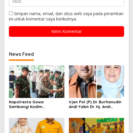
Simpan nama, email, dan situs web saya pada peramban
ini untuk komentar saya berikutnya.
News Feed
Kapolresta Gowa
Irjen Pol (P) Dr. Burhanudin
Sambangi Kodim
Andi Yakin Dr. Hj. Andi
1409/Gowa, Perkuat
Adawiah Mampu Bawa
Sinergitas dan Soliditas
Unipol Semakin Unggul
TNI-Polri