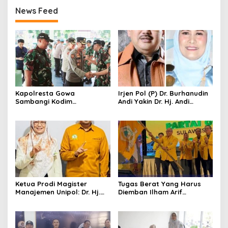
News Feed
Kapolresta Gowa
Irjen Pol (P) Dr. Burhanudin
Sambangi Kodim
Andi Yakin Dr. Hj. Andi
1409/Gowa, Perkuat
Adawiah Mampu Bawa
Sinergitas dan Soliditas
Unipol Semakin Unggul
TNI-Polri
Ketua Prodi Magister
Tugas Berat Yang Harus
Manajemen Unipol: Dr. Hj.
Diemban Ilham Arif
Adawiah Diyakini Mampu
Sirajuddin (IAS) Pasca
Bawa Unipol Semakin
Kebijakan Diskresi Ketum
Unggul
Golkar