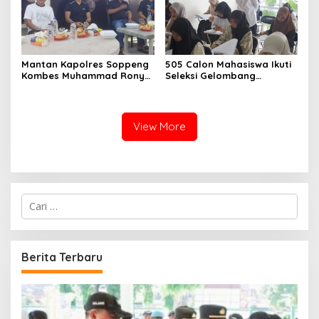
Mantan Kapolres Soppeng
505 Calon Mahasiswa Ikuti
Kombes Muhammad Rony
Seleksi Gelombang
Mustofa S.I.K M.I.K Ngopi
Pertama Unipol
Bareng H. A. Kaswadi
Razak, Warga dan
Wartawan
View More
C
a
r
i
u
Berita Terbaru
n
t
u
k
: