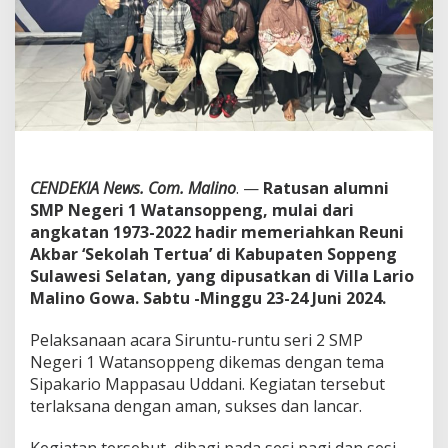
i
k
e
m
a
s
D
e
n
g
CENDEKIA News. Com. Malino
. —
Ratusan alumni
a
SMP Negeri 1 Watansoppeng, mulai dari
n
angkatan 1973-2022 hadir memeriahkan Reuni
S
i
Akbar ‘Sekolah Tertua’ di Kabupaten Soppeng
r
Sulawesi Selatan, yang dipusatkan di Villa Lario
u
Malino Gowa. Sabtu -Minggu 23-24 Juni 2024.
n
t
Pelaksanaan acara Siruntu-runtu seri 2 SMP
u
-
Negeri 1 Watansoppeng dikemas dengan tema
r
Sipakario Mappasau Uddani. Kegiatan tersebut
u
terlaksana dengan aman, sukses dan lancar.
n
t