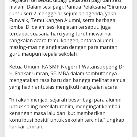
Kegiatan tersebut, dibagi pada sesi pagi dan sesi
u
s
malam. Dalam sesi pagi, Panitia Pelaksana “Siruntu-
e
runtu seri 2 menggelar sejumlah agenda, yakni
r
Funwalk, Temu Kangen Alumni, serta berbagai
i
lomba. Di dalam sesi kegiatan tersebut, juga
2
terdapat suasana haru yang turut mewarnai
B
rangkaian acara temu kangen, antara alumni
e
masing-masing angkatan dengan para mantan
r
guru maupun kepala sekolah.
l
a
Ketua Umum IKA SMP Negeri 1 Watansoppeng Dr.
n
g
H. Fankar Umran, SE. MBA dalam sambutannya
s
mengatakan rasa haru dan bangga melihat semua
u
yang hadir antusias mengikuti rangkaian acara.
n
g
“Ini akan menjadi sejarah besar bagi para alumni
S
p
untuk saling bersilaturahim, mengingat kembali
e
kenangan masa lalu dan ikut memberikan
k
kontribusi positif untuk sekolah tercinta,” ungkap
t
Fankar Umran.
a
k