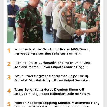
1
Kapolresta Gowa Sambangi Kodim 1409/Gowa,
Perkuat Sinergitas dan Soliditas TNI-Polri
2
Irjen Pol (P) Dr. Burhanudin Andi Yakin Dr. Hj. Andi
Adawiah Mampu Bawa Unipol Semakin Unggul
3
Ketua Prodi Magister Manajemen Unipol: Dr. Hj.
Adawiah Diyakini Mampu Bawa Unipol Semakin
Unggul
4
Tugas Berat Yang Harus Diemban Ilham Arif
Sirajuddin (IAS) Pasca Kebijakan Diskresi Ketum
Golkar
5
Mantan Kapolres Soppeng Kombes Muhammad Rony
Mustofa S.I.K M.I.K Ngopi Bareng H. A. Kaswadi