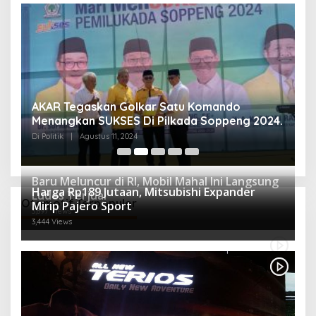
AKAR Tegaskan Golkar Satu Komando
M
Menangkan SUKSES Di Pilkada Soppeng 2024.
M
K
Di Politik
|
Agustus 11, 2024
Di 
Baru Meluncur di RI, Mobil Mahal Ini Langsung
Harga Rp189 Jutaan, Mitsubishi Expander
Ludes Terjual
Otomotif Terpopuler
Mirip Pajero Sport
3,897 Views
3,444 Views