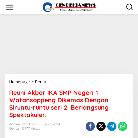
L
e
w
a
t
i
k
e
k
o
n
t
e
n
Homepage
/
Berita
R
e
Reuni Akbar IKA SMP Negeri 1
u
n
Watansoppeng Dikemas Dengan
i
Siruntu-runtu seri 2 Berlangsung
A
Spektakuler.
k
b
Admin_cendekia
Juni 23, 2024
a
Berita
3,777 Views
r
I