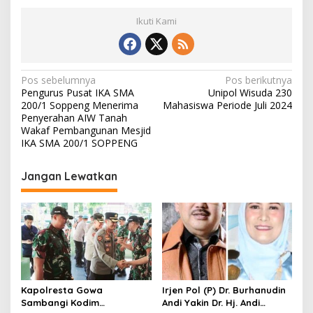
Ikuti Kami
N
Pos sebelumnya
Pos berikutnya
Pengurus Pusat IKA SMA
Unipol Wisuda 230
a
200/1 Soppeng Menerima
Mahasiswa Periode Juli 2024
v
Penyerahan AIW Tanah
Wakaf Pembangunan Mesjid
i
IKA SMA 200/1 SOPPENG
g
Jangan Lewatkan
a
s
i
p
o
s
Kapolresta Gowa
Irjen Pol (P) Dr. Burhanudin
Sambangi Kodim
Andi Yakin Dr. Hj. Andi