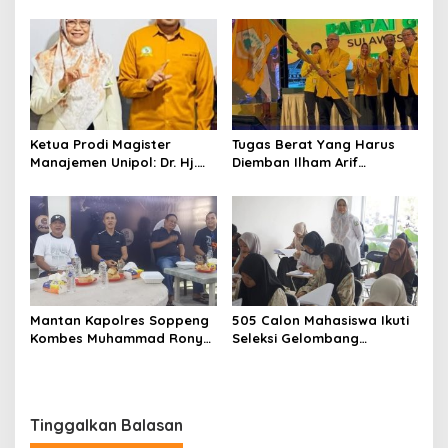
1409/Gowa, Perkuat
Adawiah Mampu Bawa
Sinergitas dan Soliditas
Unipol Semakin Unggul
TNI-Polri
Ketua Prodi Magister
Tugas Berat Yang Harus
Manajemen Unipol: Dr. Hj.
Diemban Ilham Arif
Adawiah Diyakini Mampu
Sirajuddin (IAS) Pasca
Bawa Unipol Semakin
Kebijakan Diskresi Ketum
Unggul
Golkar
Mantan Kapolres Soppeng
505 Calon Mahasiswa Ikuti
Kombes Muhammad Rony
Seleksi Gelombang
Mustofa S.I.K M.I.K Ngopi
Pertama Unipol
Bareng H. A. Kaswadi
Razak, Warga dan
Wartawan
Tinggalkan Balasan