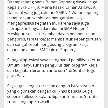
u
Ditempat yang sama Bupati Soppeng diwakili tiga
l
Kepala SKPD (Hj.A. Maria Razak, Erman Asnawi, A.
e
Damrah) yang juga alumni SMPN 1 Watansoppeng
r
membacakan sambutan mengatakan, saya
.
mengapresiasi kegiatan ini, karena saya juga
merupakan bagian dari alumni SMP Negeri 1.
Meskipun sedikit terlambat dalam pembentukan
pengurus, tapi tercepat membentuk kepengurusan
dan sangat cepat mengusung program kerja
dibanding alumni SMP lain di Soppeng.
Sebagai apresiasi saya menghadiri pemilihan ketua
Umum, Penyusunan pengurus dan program kerja
dan kegiatan Siruntu-runtu seri 1 di Sentul Bogor
Jawa Barat.
Saya juga sangat terkesan dengan istilah-istilah
yang digunakan dengan ciri khas bahasa Bugis,
seperti Tollesu Sikolata, Sipakario-rio dan Siruntu-
runtu. ungkap Kaswadi