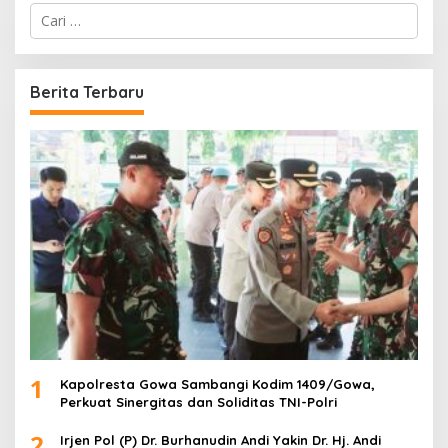
C
a
r
i
u
Berita Terbaru
n
t
u
k
:
1
Kapolresta Gowa Sambangi Kodim 1409/Gowa,
Perkuat Sinergitas dan Soliditas TNI-Polri
2
Irjen Pol (P) Dr. Burhanudin Andi Yakin Dr. Hj. Andi