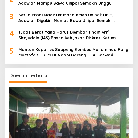
Adawiah Mampu Bawa Unipol Semakin Unggul
3
Ketua Prodi Magister Manajemen Unipol: Dr. Hj.
Adawiah Diyakini Mampu Bawa Unipol Semakin
Unggul
4
Tugas Berat Yang Harus Diemban Ilham Arif
Sirajuddin (IAS) Pasca Kebijakan Diskresi Ketum
Golkar
5
Mantan Kapolres Soppeng Kombes Muhammad Rony
Mustofa S.I.K M.I.K Ngopi Bareng H. A. Kaswadi
Razak, Warga dan Wartawan
Daerah Terbaru