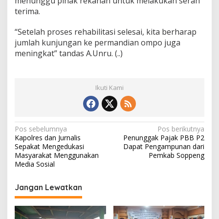
menunggu pihak rekanan untuk melakukan serah
terima.
“Setelah proses rehabilitasi selesai, kita berharap
jumlah kunjungan ke permandian ompo juga
meningkat” tandas A.Unru. (..)
Ikuti Kami
N
Pos sebelumnya
Pos berikutnya
Kapolres dan Jurnalis
Penunggak Pajak PBB P2
a
Sepakat Mengedukasi
Dapat Pengampunan dari
v
Masyarakat Menggunakan
Pemkab Soppeng
Media Sosial
i
g
Jangan Lewatkan
a
s