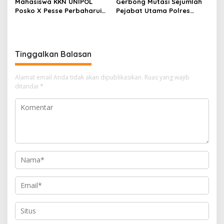
Mahasiswa KKN UNIPOL
Gerbong Mutasi Sejumlah
Posko X Pesse Perbaharui
Pejabat Utama Polres
Tugu Batas Desa
Soppeng Kembali Bergerak
Tinggalkan Balasan
Alamat email Anda tidak akan dipublikasikan.
Ruas yang wajib
ditandai
*