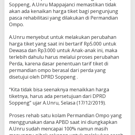
r
Soppeng, A.Unru Mappajanci memastikan tidak
m
akan ada kenaikan harga tiket bagi pengunjung
a
n
pasca rehabilitasi yang dilakukan di Permandian
d
Ompo.
i
a
A.Unru menyebut untuk melakukan perubahan
n
harga tiket yang saat ini bertarif Rp5.000 untuk
O
m
Dewasa dan Rp3.000 untuk Anak-anak ini, maka
p
terlebih dahulu harus melalui proses perubahan
o
Perda, karena dasar penentuan tarif tiket di
permandian ompo berasal dari perda yang
disetujui oleh DPRD Soppeng .
“Kita tidak bisa seenaknya menaikkan harga
tiketnya, harus ada persetujuan dari DPRD
Soppeng” ujar A.Unru, Selasa (17/12/2019).
Proses rehab satu kolam Permandian Ompo yang
menggunakan dana APBD saat ini diungkapkan
A.Unru sudah mencapai 100% namun masih