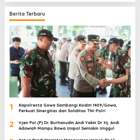
i
u
Berita Terbaru
n
t
u
k
:
1
Kapolresta Gowa Sambangi Kodim 1409/Gowa,
Perkuat Sinergitas dan Soliditas TNI-Polri
2
Irjen Pol (P) Dr. Burhanudin Andi Yakin Dr. Hj. Andi
Adawiah Mampu Bawa Unipol Semakin Unggul