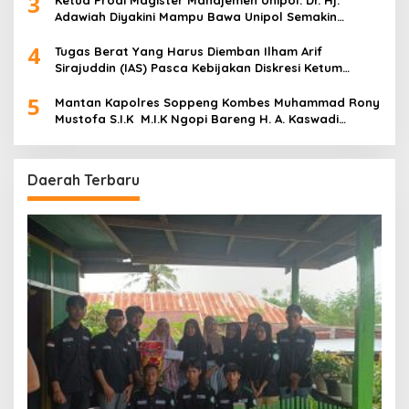
3
Ketua Prodi Magister Manajemen Unipol: Dr. Hj.
Adawiah Diyakini Mampu Bawa Unipol Semakin
Unggul
4
Tugas Berat Yang Harus Diemban Ilham Arif
Sirajuddin (IAS) Pasca Kebijakan Diskresi Ketum
Golkar
5
Mantan Kapolres Soppeng Kombes Muhammad Rony
Mustofa S.I.K M.I.K Ngopi Bareng H. A. Kaswadi
Razak, Warga dan Wartawan
Daerah Terbaru