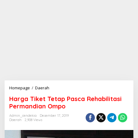
Homepage
/
Daerah
H
a
Harga Tiket Tetap Pasca Rehabilitasi
r
g
Permandian Ompo
a
T
Admin_cendekia
Desember 17, 2019
Daerah
2,908 Views
i
k
e
t