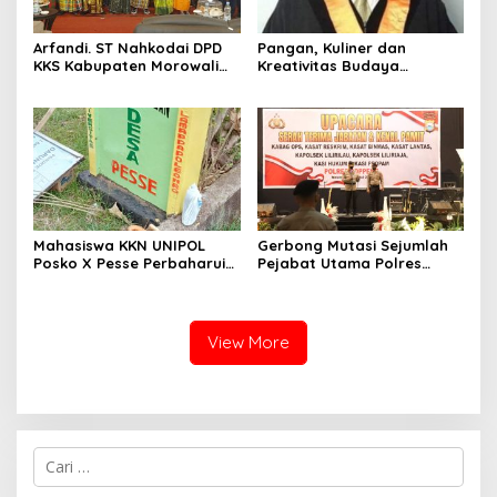
Arfandi. ST Nahkodai DPD
Pangan, Kuliner dan
KKS Kabupaten Morowali
Kreativitas Budaya
Sulawesi Tengah 2023 –
Soppeng
2028
Mahasiswa KKN UNIPOL
Gerbong Mutasi Sejumlah
Posko X Pesse Perbaharui
Pejabat Utama Polres
Tugu Batas Desa
Soppeng Kembali Bergerak
View More
C
a
r