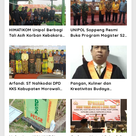
i
p
o
s
HIMATIKOM Unipol Berbagi
UNIPOL Soppeng Resmi
Tali Asih Korban Kebakaran
Buka Program Magister S2
Di Empagae Desa Kessing
Manajemen
Arfandi. ST Nahkodai DPD
Pangan, Kuliner dan
KKS Kabupaten Morowali
Kreativitas Budaya
Sulawesi Tengah 2023 –
Soppeng
2028