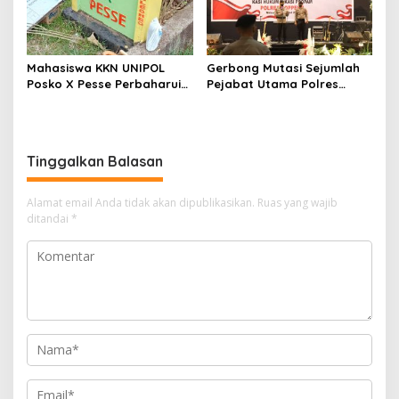
Mahasiswa KKN UNIPOL
Gerbong Mutasi Sejumlah
Posko X Pesse Perbaharui
Pejabat Utama Polres
Tugu Batas Desa
Soppeng Kembali Bergerak
Tinggalkan Balasan
Alamat email Anda tidak akan dipublikasikan.
Ruas yang wajib
ditandai
*