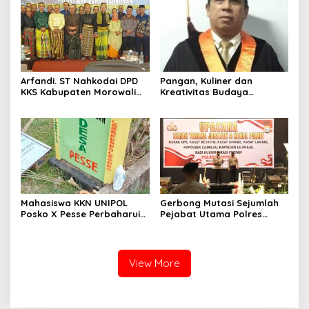
Arfandi. ST Nahkodai DPD
Pangan, Kuliner dan
KKS Kabupaten Morowali
Kreativitas Budaya
Sulawesi Tengah 2023 –
Soppeng
2028
Mahasiswa KKN UNIPOL
Gerbong Mutasi Sejumlah
Posko X Pesse Perbaharui
Pejabat Utama Polres
Tugu Batas Desa
Soppeng Kembali Bergerak
View More