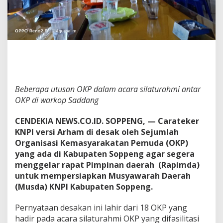
e
g
e
r
a
R
a
p
i
Beberapa utusan OKP dalam acara silaturahmi antar
m
d
OKP di warkop Saddang
a
M
CENDEKIA NEWS.CO.ID. SOPPENG, — Carateker
e
KNPI versi Arham di desak oleh Sejumlah
n
Organisasi Kemasyarakatan Pemuda (OKP)
u
j
yang ada di Kabupaten Soppeng agar segera
u
menggelar rapat Pimpinan daerah (Rapimda)
M
untuk mempersiapkan Musyawarah Daerah
u
(Musda) KNPI Kabupaten Soppeng.
s
d
a
Pernyataan desakan ini lahir dari 18 OKP yang
hadir pada acara silaturahmi OKP yang difasilitasi