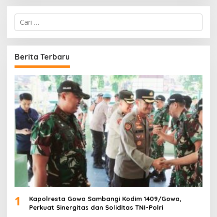
C
a
r
i
u
Berita Terbaru
n
t
u
k
:
1
Kapolresta Gowa Sambangi Kodim 1409/Gowa,
Perkuat Sinergitas dan Soliditas TNI-Polri