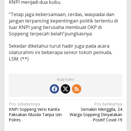
KNPI menjadi dua kubu.
“Tetap jaga kebersamaan, cerdas, waspadai dan
jangan terpancing kepentingan politik tertentu di
luar KNPI yang berusaha membuat OKP di
Soppeng terpecah belah”pungkasnya
Sekedar diketahui turut hadir juga pada acara
silaturahmi ini beberapa senior tokoh pemuda,
LSM. (**)
Ikuti Kami
N
Pos sebelumnya
Pos berikutnya
KNPI Soppeng Versi Kanita
Semakin Menggila, 24
a
Paksakan Musda Tanpa Izin
Warga Soppeng Dinyatakan
v
Polres
Positif Covid 19
i