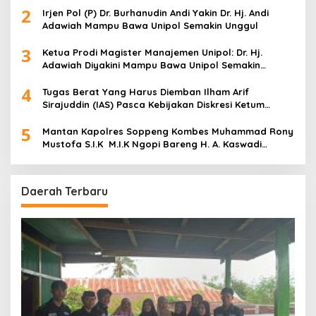
2
Irjen Pol (P) Dr. Burhanudin Andi Yakin Dr. Hj. Andi
Adawiah Mampu Bawa Unipol Semakin Unggul
3
Ketua Prodi Magister Manajemen Unipol: Dr. Hj.
Adawiah Diyakini Mampu Bawa Unipol Semakin
Unggul
4
Tugas Berat Yang Harus Diemban Ilham Arif
Sirajuddin (IAS) Pasca Kebijakan Diskresi Ketum
Golkar
5
Mantan Kapolres Soppeng Kombes Muhammad Rony
Mustofa S.I.K M.I.K Ngopi Bareng H. A. Kaswadi
Razak, Warga dan Wartawan
Daerah Terbaru