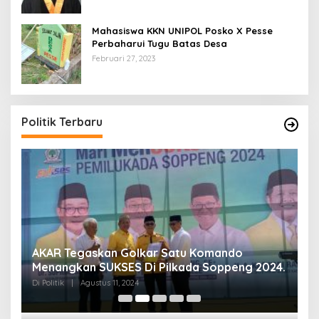
Mahasiswa KKN UNIPOL Posko X Pesse
Perbaharui Tugu Batas Desa
Februari 27, 2023
Politik Terbaru
AKAR Tegaskan Golkar Satu Komando
M
Menangkan SUKSES Di Pilkada Soppeng 2024.
M
K
Di Politik
|
Agustus 11, 2024
Di 