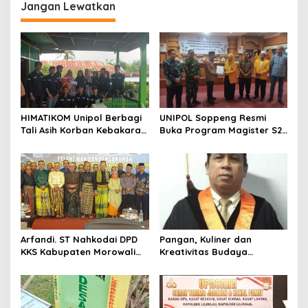
Jangan Lewatkan
g
a
s
i
p
o
HIMATIKOM Unipol Berbagi
UNIPOL Soppeng Resmi
s
Tali Asih Korban Kebakaran
Buka Program Magister S2
Di Empagae Desa Kessing
Manajemen
Arfandi. ST Nahkodai DPD
Pangan, Kuliner dan
KKS Kabupaten Morowali
Kreativitas Budaya
Sulawesi Tengah 2023 –
Soppeng
2028