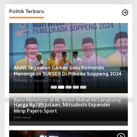
Politik Terbaru
AKAR Tegaskan Golkar Satu Komando
M
Menangkan SUKSES Di Pilkada Soppeng 2024.
M
K
Di Politik
|
Agustus 11, 2024
Di 
Baru Meluncur di RI, Mobil Mahal Ini Langsung
Harga Rp189 Jutaan, Mitsubishi Expander
Ludes Terjual
Otomotif Terpopuler
Mirip Pajero Sport
3,895 Views
3,441 Views