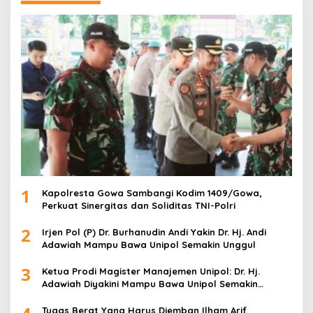
t
u
k
:
1
Kapolresta Gowa Sambangi Kodim 1409/Gowa,
Perkuat Sinergitas dan Soliditas TNI-Polri
2
Irjen Pol (P) Dr. Burhanudin Andi Yakin Dr. Hj. Andi
Adawiah Mampu Bawa Unipol Semakin Unggul
3
Ketua Prodi Magister Manajemen Unipol: Dr. Hj.
Adawiah Diyakini Mampu Bawa Unipol Semakin
Unggul
Tugas Berat Yang Harus Diemban Ilham Arif