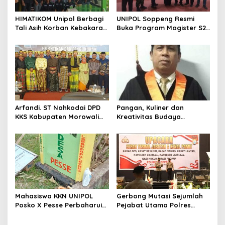
p
HIMATIKOM Unipol Berbagi
UNIPOL Soppeng Resmi
o
Tali Asih Korban Kebakaran
Buka Program Magister S2
s
Di Empagae Desa Kessing
Manajemen
Arfandi. ST Nahkodai DPD
Pangan, Kuliner dan
KKS Kabupaten Morowali
Kreativitas Budaya
Sulawesi Tengah 2023 –
Soppeng
2028
Mahasiswa KKN UNIPOL
Gerbong Mutasi Sejumlah
Posko X Pesse Perbaharui
Pejabat Utama Polres
Tugu Batas Desa
Soppeng Kembali Bergerak