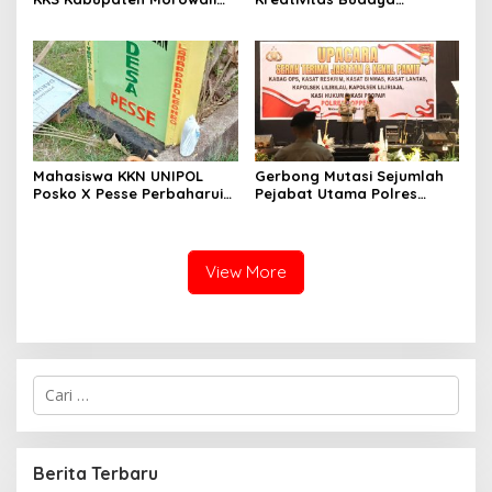
Sulawesi Tengah 2023 –
Soppeng
2028
Mahasiswa KKN UNIPOL
Gerbong Mutasi Sejumlah
Posko X Pesse Perbaharui
Pejabat Utama Polres
Tugu Batas Desa
Soppeng Kembali Bergerak
View More
C
a
r
i
u
Berita Terbaru
n