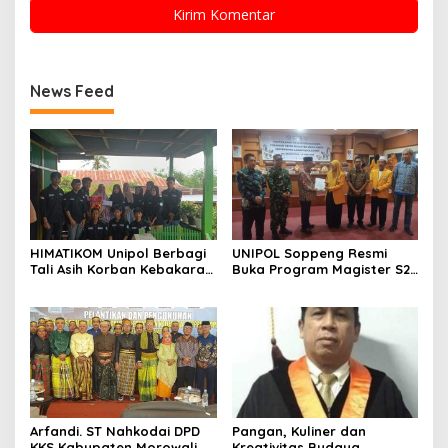
News Feed
HIMATIKOM Unipol Berbagi
UNIPOL Soppeng Resmi
Tali Asih Korban Kebakaran
Buka Program Magister S2
Di Empagae Desa Kessing
Manajemen
Arfandi. ST Nahkodai DPD
Pangan, Kuliner dan
KKS Kabupaten Morowali
Kreativitas Budaya