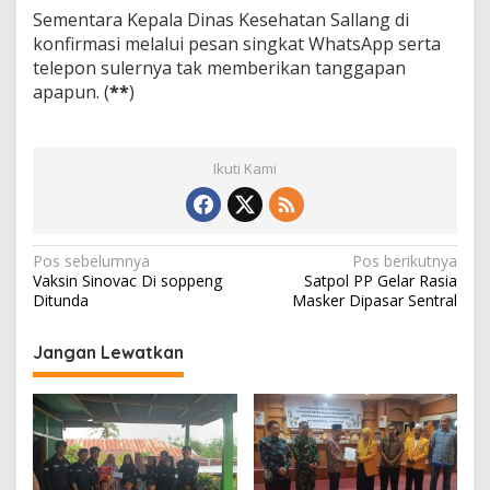
Sementara Kepala Dinas Kesehatan Sallang di
konfirmasi melalui pesan singkat WhatsApp serta
telepon sulernya tak memberikan tanggapan
apapun. (
**
)
Ikuti Kami
N
Pos sebelumnya
Pos berikutnya
Vaksin Sinovac Di soppeng
Satpol PP Gelar Rasia
a
Ditunda
Masker Dipasar Sentral
v
i
Jangan Lewatkan
g
a
s
i