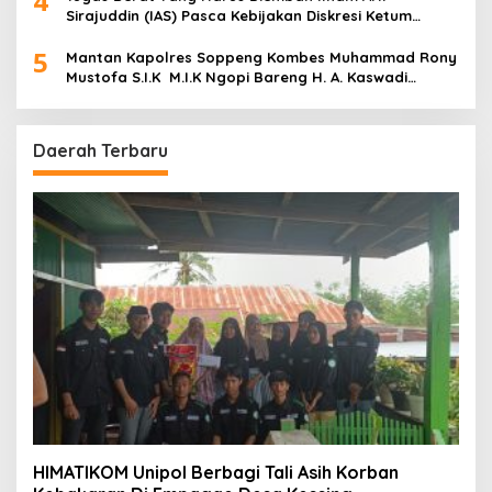
4
Sirajuddin (IAS) Pasca Kebijakan Diskresi Ketum
Golkar
5
Mantan Kapolres Soppeng Kombes Muhammad Rony
Mustofa S.I.K M.I.K Ngopi Bareng H. A. Kaswadi
Razak, Warga dan Wartawan
Daerah Terbaru
HIMATIKOM Unipol Berbagi Tali Asih Korban