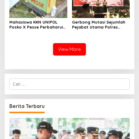
Mahasiswa KKN UNIPOL
Gerbong Mutasi Sejumlah
Posko X Pesse Perbaharui
Pejabat Utama Polres
Tugu Batas Desa
Soppeng Kembali Bergerak
View More
C
a
r
i
u
Berita Terbaru
n
t
u
k
: