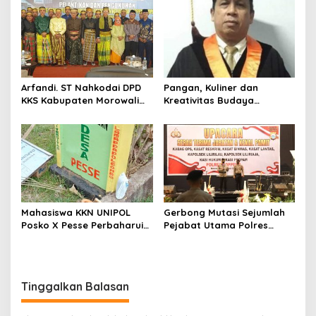
Arfandi. ST Nahkodai DPD
Pangan, Kuliner dan
KKS Kabupaten Morowali
Kreativitas Budaya
Sulawesi Tengah 2023 –
Soppeng
2028
Mahasiswa KKN UNIPOL
Gerbong Mutasi Sejumlah
Posko X Pesse Perbaharui
Pejabat Utama Polres
Tugu Batas Desa
Soppeng Kembali Bergerak
Tinggalkan Balasan