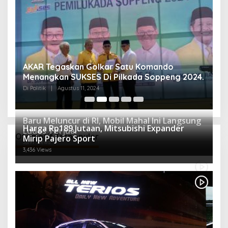
AKAR Tegaskan Golkar Satu Komando
M
Menangkan SUKSES Di Pilkada Soppeng 2024.
M
K
Di Politik
|
Agustus 11, 2024
Di 
Baru Meluncur di RI, Mobil Mahal Ini Langsung
Harga Rp189 Jutaan, Mitsubishi Expander
Ludes Terjual
Otomotif Terpopuler
Mirip Pajero Sport
3,891 Views
3,436 Views