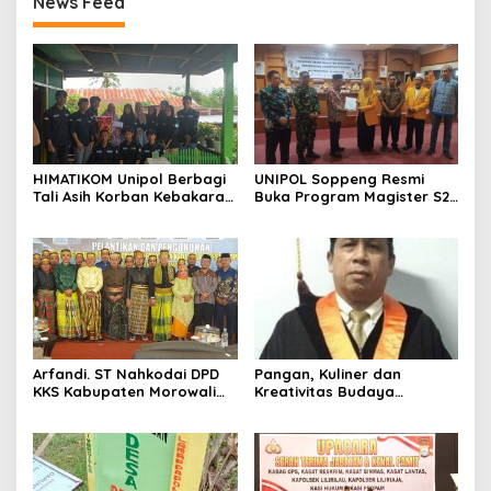
News Feed
HIMATIKOM Unipol Berbagi
UNIPOL Soppeng Resmi
Tali Asih Korban Kebakaran
Buka Program Magister S2
Di Empagae Desa Kessing
Manajemen
Arfandi. ST Nahkodai DPD
Pangan, Kuliner dan
KKS Kabupaten Morowali
Kreativitas Budaya
Sulawesi Tengah 2023 –
Soppeng
2028