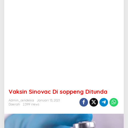
a
c
D
i
s
o
p
p
e
n
g
D
i
t
u
n
d
Vaksin Sinovac Di soppeng Ditunda
a
Admin_cendekia
Januari 13, 2021
Daerah
2,399 Views