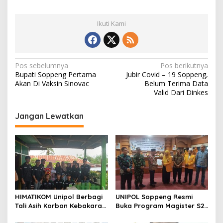
Ikuti Kami
N
Pos sebelumnya
Pos berikutnya
Bupati Soppeng Pertama
Jubir Covid – 19 Soppeng,
a
Akan Di Vaksin Sinovac
Belum Terima Data
v
Valid Dari Dinkes
i
Jangan Lewatkan
g
a
s
i
p
o
HIMATIKOM Unipol Berbagi
UNIPOL Soppeng Resmi
s
Tali Asih Korban Kebakaran
Buka Program Magister S2
Di Empagae Desa Kessing
Manajemen