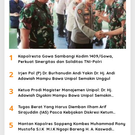
1
Kapolresta Gowa Sambangi Kodim 1409/Gowa,
Perkuat Sinergitas dan Soliditas TNI-Polri
2
Irjen Pol (P) Dr. Burhanudin Andi Yakin Dr. Hj. Andi
Adawiah Mampu Bawa Unipol Semakin Unggul
3
Ketua Prodi Magister Manajemen Unipol: Dr. Hj.
Adawiah Diyakini Mampu Bawa Unipol Semakin
Unggul
4
Tugas Berat Yang Harus Diemban Ilham Arif
Sirajuddin (IAS) Pasca Kebijakan Diskresi Ketum
Golkar
5
Mantan Kapolres Soppeng Kombes Muhammad Rony
Mustofa S.I.K M.I.K Ngopi Bareng H. A. Kaswadi
Razak, Warga dan Wartawan