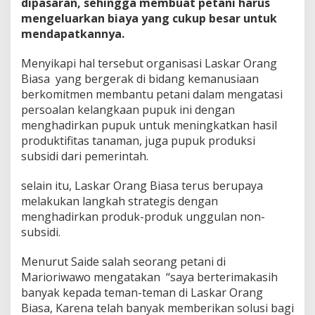
k
dipasaran, sehingga membuat petani harus
a
mengeluarkan biaya yang cukup besar untuk
n
mendapatkannya.
P
u
Menyikapi hal tersebut organisasi Laskar Orang
p
u
Biasa yang bergerak di bidang kemanusiaan
k
berkomitmen membantu petani dalam mengatasi
M
persoalan kelangkaan pupuk ini dengan
u
menghadirkan pupuk untuk meningkatkan hasil
r
produktifitas tanaman, juga pupuk produksi
a
h
subsidi dari pemerintah.
d
a
selain itu, Laskar Orang Biasa terus berupaya
n
melakukan langkah strategis dengan
B
menghadirkan produk-produk unggulan non-
e
r
subsidi.
k
u
Menurut Saide salah seorang petani di
a
Marioriwawo mengatakan “saya berterimakasih
l
banyak kepada teman-teman di Laskar Orang
i
t
Biasa, Karena telah banyak memberikan solusi bagi