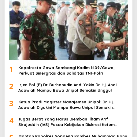
:
1
Kapolresta Gowa Sambangi Kodim 1409/Gowa,
Perkuat Sinergitas dan Soliditas TNI-Polri
2
Irjen Pol (P) Dr. Burhanudin Andi Yakin Dr. Hj. Andi
Adawiah Mampu Bawa Unipol Semakin Unggul
3
Ketua Prodi Magister Manajemen Unipol: Dr. Hj.
Adawiah Diyakini Mampu Bawa Unipol Semakin
Unggul
4
Tugas Berat Yang Harus Diemban Ilham Arif
Sirajuddin (IAS) Pasca Kebijakan Diskresi Ketum
Golkar
Mantan Kapolres Soppeng Kombes Muhammad Rony