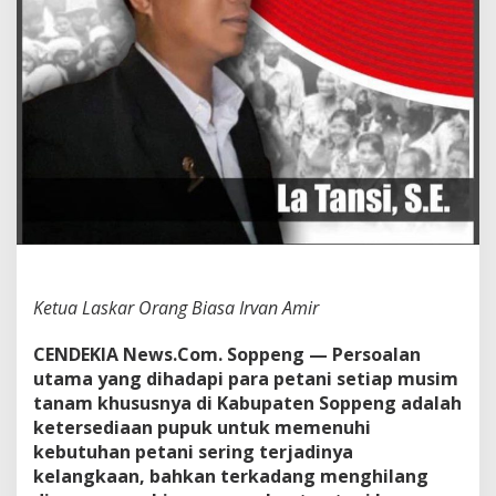
g
k
a
a
n
P
u
p
u
k
D
e
n
g
a
Ketua Laskar Orang Biasa Irvan Amir
n
M
CENDEKIA News.Com. Soppeng — Persoalan
e
utama yang dihadapi para petani setiap musim
n
y
tanam khususnya di Kabupaten Soppeng adalah
e
ketersediaan pupuk untuk memenuhi
d
kebutuhan petani sering terjadinya
i
kelangkaan, bahkan terkadang menghilang
a