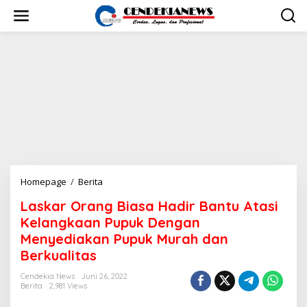
L
e
w
a
t
i
k
e
k
o
n
t
e
n
Homepage
/
Berita
L
a
Laskar Orang Biasa Hadir Bantu Atasi
s
k
Kelangkaan Pupuk Dengan
a
Menyediakan Pupuk Murah dan
r
Berkualitas
O
r
Cendekia News
Juni 26, 2022
a
Berita
2,981 Views
n
g