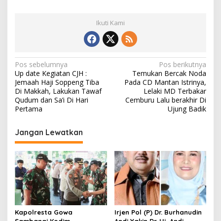
Ikuti Kami
N
Pos sebelumnya
Pos berikutnya
Up date Kegiatan CJH :
Temukan Bercak Noda
a
Jemaah Haji Soppeng Tiba
Pada CD Mantan Istrinya,
v
Di Makkah, Lakukan Tawaf
Lelaki MD Terbakar
Qudum dan Sa’i Di Hari
Cemburu Lalu berakhir Di
i
Pertama
Ujung Badik
g
Jangan Lewatkan
a
s
i
p
o
s
Kapolresta Gowa
Irjen Pol (P) Dr. Burhanudin