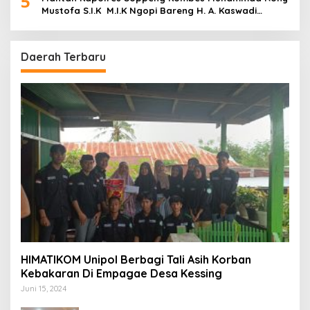
5
Mustofa S.I.K M.I.K Ngopi Bareng H. A. Kaswadi
Razak, Warga dan Wartawan
Daerah Terbaru
HIMATIKOM Unipol Berbagi Tali Asih Korban
Kebakaran Di Empagae Desa Kessing
Juni 15, 2024