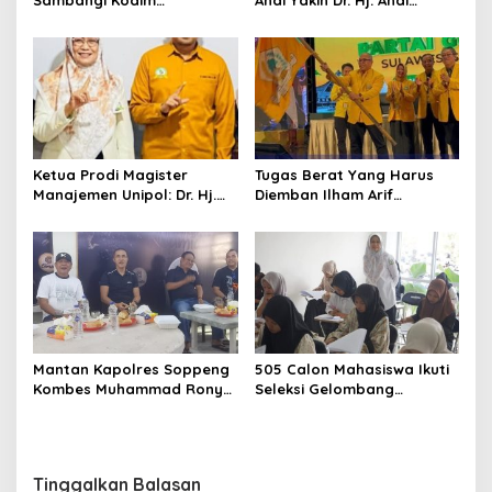
Sambangi Kodim
Andi Yakin Dr. Hj. Andi
1409/Gowa, Perkuat
Adawiah Mampu Bawa
Sinergitas dan Soliditas
Unipol Semakin Unggul
TNI-Polri
Ketua Prodi Magister
Tugas Berat Yang Harus
Manajemen Unipol: Dr. Hj.
Diemban Ilham Arif
Adawiah Diyakini Mampu
Sirajuddin (IAS) Pasca
Bawa Unipol Semakin
Kebijakan Diskresi Ketum
Unggul
Golkar
Mantan Kapolres Soppeng
505 Calon Mahasiswa Ikuti
Kombes Muhammad Rony
Seleksi Gelombang
Mustofa S.I.K M.I.K Ngopi
Pertama Unipol
Bareng H. A. Kaswadi
Razak, Warga dan
Wartawan
Tinggalkan Balasan