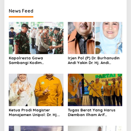
News Feed
Kapolresta Gowa
Irjen Pol (P) Dr. Burhanudin
Sambangi Kodim
Andi Yakin Dr. Hj. Andi
1409/Gowa, Perkuat
Adawiah Mampu Bawa
Sinergitas dan Soliditas
Unipol Semakin Unggul
TNI-Polri
Ketua Prodi Magister
Tugas Berat Yang Harus
Manajemen Unipol: Dr. Hj.
Diemban Ilham Arif
Adawiah Diyakini Mampu
Sirajuddin (IAS) Pasca
Bawa Unipol Semakin
Kebijakan Diskresi Ketum
Unggul
Golkar