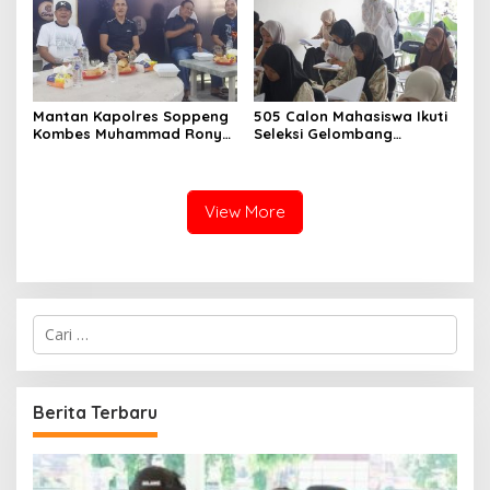
Mantan Kapolres Soppeng
505 Calon Mahasiswa Ikuti
Kombes Muhammad Rony
Seleksi Gelombang
Mustofa S.I.K M.I.K Ngopi
Pertama Unipol
Bareng H. A. Kaswadi
Razak, Warga dan
Wartawan
View More
C
a
r
i
u
Berita Terbaru
n
t
u
k