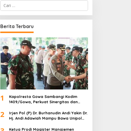
C
a
r
i
u
Berita Terbaru
n
t
u
k
:
1
Kapolresta Gowa Sambangi Kodim
1409/Gowa, Perkuat Sinergitas dan
Soliditas TNI-Polri
2
Irjen Pol (P) Dr. Burhanudin Andi Yakin Dr.
Hj. Andi Adawiah Mampu Bawa Unipol
Semakin Unggul
3
Ketua Prodi Magister Manajemen