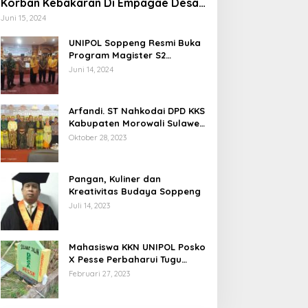
Korban Kebakaran Di Empagae Desa
Kessing
Juni 15, 2024
UNIPOL Soppeng Resmi Buka
Program Magister S2
Manajemen
Juni 14, 2024
Arfandi. ST Nahkodai DPD KKS
Kabupaten Morowali Sulawesi
Tengah 2023 – 2028
Oktober 28, 2023
Pangan, Kuliner dan
Kreativitas Budaya Soppeng
Juli 14, 2023
Mahasiswa KKN UNIPOL Posko
X Pesse Perbaharui Tugu
Batas Desa
Februari 27, 2023