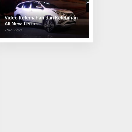
Video Kelemahan dan Kelebihan
All New Terios
2,945 Views