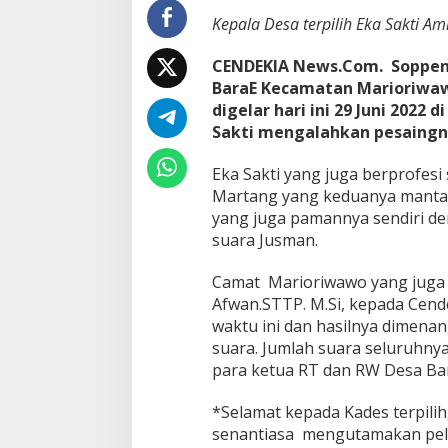
t
Kepala Desa terpilih Eka Sakti A
u
D
CENDEKIA News.Com. Soppeng
i
M
BaraE Kecamatan Marioriwaw
a
digelar hari ini 29 Juni 2022
r
Sakti mengalahkan pesaingn
i
o
Eka Sakti yang juga berprofesi 
r
i
Martang yang keduanya manta
w
yang juga pamannya sendiri de
a
suara Jusman.
w
o
Camat Marioriwawo yang juga p
S
o
Afwan.STTP. M.Si, kepada Cend
p
waktu ini dan hasilnya dimenan
p
suara. Jumlah suara seluruhnya
e
para ketua RT dan RW Desa Ba
n
g
*Selamat kepada Kades terpil
senantiasa mengutamakan pela