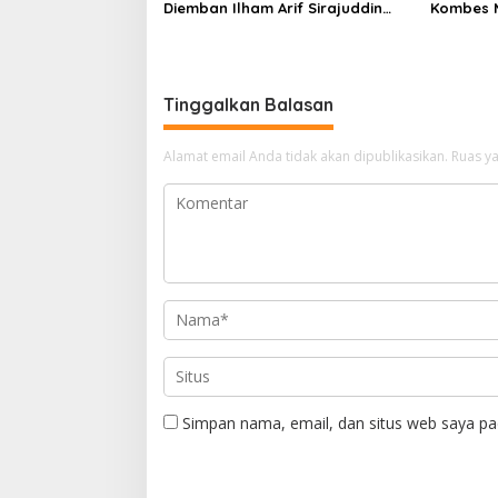
Diemban Ilham Arif Sirajuddin
Kombes 
(IAS) Pasca Kebijakan Diskresi
Mustofa 
Ketum Golkar
H. A. Ka
Wartawa
Tinggalkan Balasan
Alamat email Anda tidak akan dipublikasikan.
Ruas ya
Simpan nama, email, dan situs web saya pa