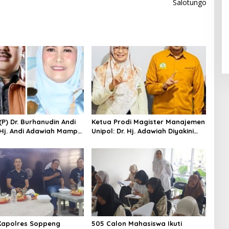
Salotungo
 (P) Dr. Burhanudin Andi
Ketua Prodi Magister Manajemen
. Hj. Andi Adawiah Mampu
Unipol: Dr. Hj. Adawiah Diyakini
pol Semakin Unggul
Mampu Bawa Unipol Semakin
Unggul
Kapolres Soppeng
505 Calon Mahasiswa Ikuti