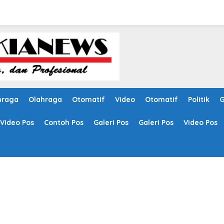
hraga
Olahraga
Otomatif
Video
Otomatif
Politik
G
Video Pos
Contoh Pos
Galeri Pos
Galeri Pos
Video Pos