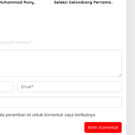
Muhammad Rony
Seleksi Gelombang Pertama
S.I.K M.I.K Ngopi Bareng
Unipol
swadi Razak, Warga dan
n
ng wajib ditandai
*
da peramban ini untuk komentar saya berikutnya.