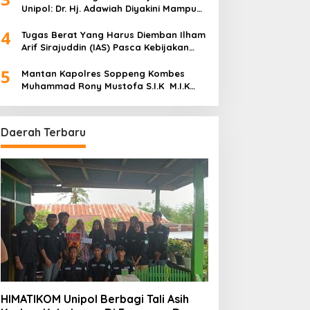
Unipol: Dr. Hj. Adawiah Diyakini Mampu
Bawa Unipol Semakin Unggul
4
Tugas Berat Yang Harus Diemban Ilham
Arif Sirajuddin (IAS) Pasca Kebijakan
Diskresi Ketum Golkar
5
Mantan Kapolres Soppeng Kombes
Muhammad Rony Mustofa S.I.K M.I.K
Ngopi Bareng H. A. Kaswadi Razak,
Warga dan Wartawan
Daerah Terbaru
HIMATIKOM Unipol Berbagi Tali Asih