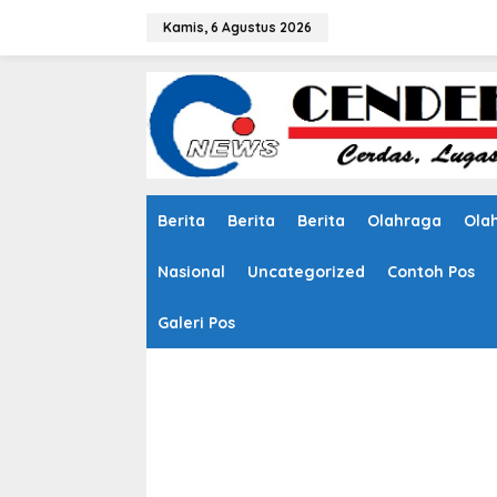
L
e
Kamis, 6 Agustus 2026
w
a
t
i
k
e
k
o
n
Berita
Berita
Berita
Olahraga
Ola
t
e
n
Nasional
Uncategorized
Contoh Pos
Galeri Pos