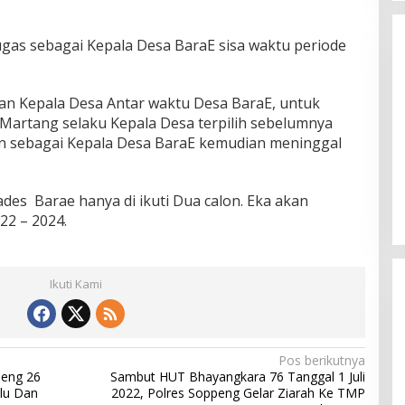
as sebagai Kepala Desa BaraE sisa waktu periode
an Kepala Desa Antar waktu Desa BaraE, untuk
artang selaku Kepala Desa terpilih sebelumnya
n sebagai Kepala Desa BaraE kemudian meninggal
Setelah 72 Community, Kini
Wanemo Nyatakan Dukungan
Pada Pasangan Sukses
Di Politik
|
Agustus 12, 2024
ades Barae hanya di ikuti Dua calon. Eka akan
2 – 2024.
Ikuti Kami
Pos berikutnya
peng 26
Sambut HUT Bhayangkara 76 Tanggal 1 Juli
Flu Dan
2022, Polres Soppeng Gelar Ziarah Ke TMP