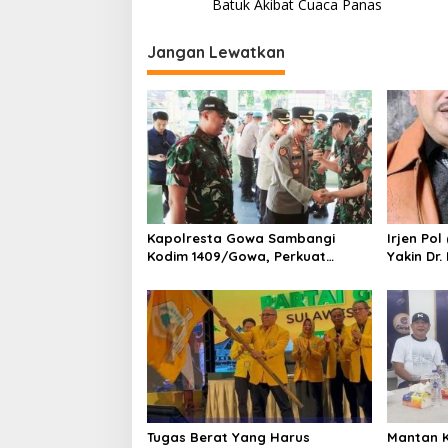
v
Batuk Akibat Cuaca Panas
i
Jangan Lewatkan
g
a
s
i
p
o
s
Kapolresta Gowa Sambangi
Irjen Pol
Kodim 1409/Gowa, Perkuat
Yakin Dr
Sinergitas dan Soliditas TNI-Polri
Bawa Uni
Tugas Berat Yang Harus
Mantan 