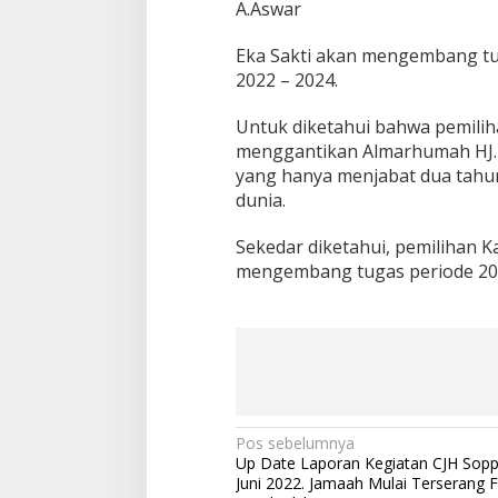
A.Aswar
Eka Sakti akan mengembang tug
2022 – 2024.
Untuk diketahui bahwa pemilih
menggantikan Almarhumah HJ.M
yang hanya menjabat dua tahu
dunia.
Sekedar diketahui, pemilihan K
mengembang tugas periode 202
N
Pos sebelumnya
Up Date Laporan Kegiatan CJH Sop
a
Juni 2022. Jamaah Mulai Terserang 