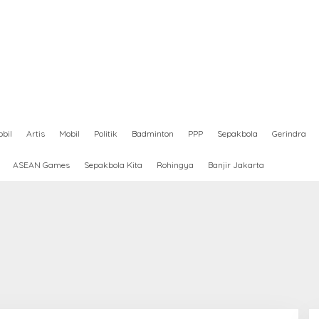
bil
Artis
Mobil
Politik
Badminton
PPP
Sepakbola
Gerindra
ASEAN Games
Sepakbola Kita
Rohingya
Banjir Jakarta