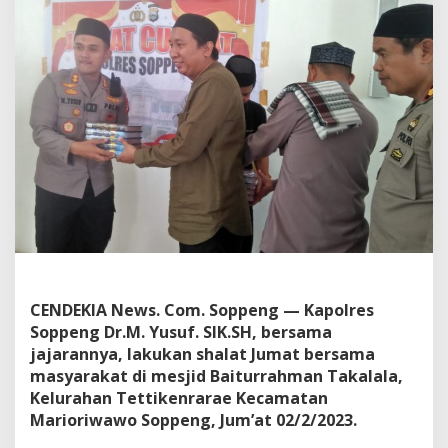
a
t
K
a
p
o
l
r
e
s
S
o
p
p
e
n
g
CENDEKIA News. Com. Soppeng — Kapolres
D
Soppeng Dr.M. Yusuf. SIK.SH, bersama
i
jajarannya, lakukan shalat Jumat bersama
M
masyarakat di mesjid Baiturrahman Takalala,
a
e
Kelurahan Tettikenrarae Kecamatan
s
Marioriwawo Soppeng, Jum’at 02/2/2023.
j