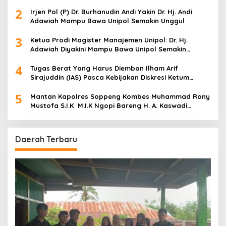
2
Irjen Pol (P) Dr. Burhanudin Andi Yakin Dr. Hj. Andi
Adawiah Mampu Bawa Unipol Semakin Unggul
3
Ketua Prodi Magister Manajemen Unipol: Dr. Hj.
Adawiah Diyakini Mampu Bawa Unipol Semakin
Unggul
4
Tugas Berat Yang Harus Diemban Ilham Arif
Sirajuddin (IAS) Pasca Kebijakan Diskresi Ketum
Golkar
5
Mantan Kapolres Soppeng Kombes Muhammad Rony
Mustofa S.I.K M.I.K Ngopi Bareng H. A. Kaswadi
Razak, Warga dan Wartawan
Daerah Terbaru