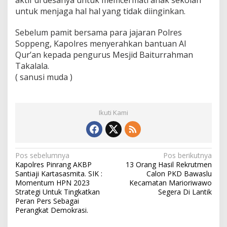
aktif di desanya untuk memcermati anak sekolah
untuk menjaga hal hal yang tidak diinginkan.
Sebelum pamit bersama para jajaran Polres
Soppeng, Kapolres menyerahkan bantuan Al
Qur’an kepada pengurus Mesjid Baiturrahman
Takalala.
( sanusi muda )
Ikuti Kami
N
Pos sebelumnya
Pos berikutnya
Kapolres Pinrang AKBP
13 Orang Hasil Rekrutmen
a
Santiaji Kartasasmita. SIK :
Calon PKD Bawaslu
v
Momentum HPN 2023
Kecamatan Marioriwawo
Strategi Untuk Tingkatkan
Segera Di Lantik
i
Peran Pers Sebagai
Perangkat Demokrasi.
g