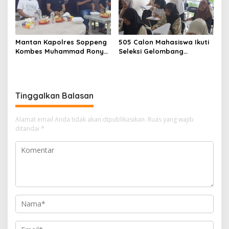
Mantan Kapolres Soppeng
505 Calon Mahasiswa Ikuti
Kombes Muhammad Rony
Seleksi Gelombang
Mustofa S.I.K M.I.K Ngopi
Pertama Unipol
Bareng H. A. Kaswadi
Razak, Warga dan
Wartawan
Tinggalkan Balasan
Alamat email Anda tidak akan dipublikasikan.
Ruas yang wajib
ditandai
*