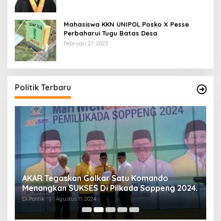
Mahasiswa KKN UNIPOL Posko X Pesse
Perbaharui Tugu Batas Desa
Februari 27, 2023
Politik Terbaru
AKAR Tegaskan Golkar Satu Komando
M
Menangkan SUKSES Di Pilkada Soppeng 2024.
M
K
Di Politik
|
Agustus 11, 2024
Di 