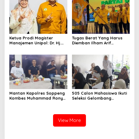
TNI-Polri
Ketua Prodi Magister
Tugas Berat Yang Harus
Manajemen Unipol: Dr. Hj.
Diemban Ilham Arif
Adawiah Diyakini Mampu
Sirajuddin (IAS) Pasca
Bawa Unipol Semakin
Kebijakan Diskresi Ketum
Unggul
Golkar
Mantan Kapolres Soppeng
505 Calon Mahasiswa Ikuti
Kombes Muhammad Rony
Seleksi Gelombang
Mustofa S.I.K M.I.K Ngopi
Pertama Unipol
Bareng H. A. Kaswadi
Razak, Warga dan
Wartawan
View More