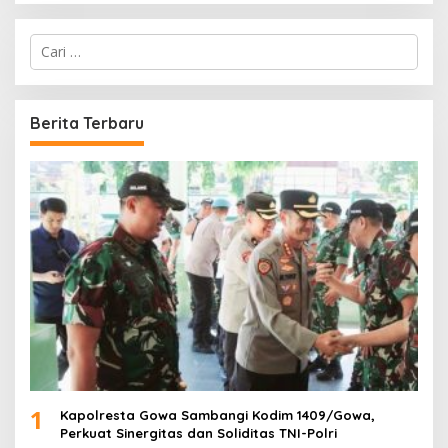
C
a
r
i
u
Berita Terbaru
n
t
u
k
:
1
Kapolresta Gowa Sambangi Kodim 1409/Gowa,
Perkuat Sinergitas dan Soliditas TNI-Polri