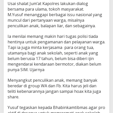
i
Usai shalat Jum’at Kapolres lakukan dialog
d
bersama para ulama, tokoh masyarakat.
B
a
M.Yusuf menanggapi berbagai issu nasional yang
i
muncul dari pertanyaan warga, misalnya
t
penculikan anak, balapan liar, dan sebagainya.
u
r
Ia menilai memang makin hari tugas polisi tiada
r
a
hentinya untuk pengamanan dan pelayanan warga.
h
Tapi ia juga minta kerjasama para orang tua,
m
utamanya bagi anak sekolah, seperti anak yang
a
belum berusia 17 tahun, belum bisa diberi ijin
n
mengendarai kendaraan bermotor, diakan belum
T
a
punya SIM. Ujarnya
k
a
Menyangkut penculikan anak, memang banyak
l
beredar di group WA dan Fb. Kita harus jeli dan
a
teliti kebenarannya jangan sampai hoax kita juga
l
a
share.
Yusuf tegaskan kepada Bhabinkamtibmas agar pro