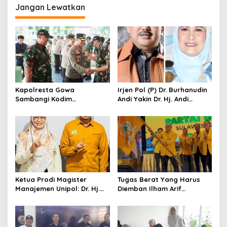
a
Jangan Lewatkan
s
i
p
o
s
Kapolresta Gowa
Irjen Pol (P) Dr. Burhanudin
Sambangi Kodim
Andi Yakin Dr. Hj. Andi
1409/Gowa, Perkuat
Adawiah Mampu Bawa
Sinergitas dan Soliditas
Unipol Semakin Unggul
TNI-Polri
Ketua Prodi Magister
Tugas Berat Yang Harus
Manajemen Unipol: Dr. Hj.
Diemban Ilham Arif
Adawiah Diyakini Mampu
Sirajuddin (IAS) Pasca
Bawa Unipol Semakin
Kebijakan Diskresi Ketum
Unggul
Golkar