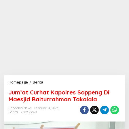
Homepage
/
Berita
J
u
Jum’at Curhat Kapolres Soppeng Di
m
'
Maesjid Baiturrahman Takalala
a
t
Cendekia News
Februari 4, 2023
Berita
2,839 Views
C
u
r
h