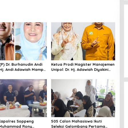
Setelah 72 Community, Kini
Wanemo Nyatakan Dukungan
Pada Pasangan Sukses
Di Politik
|
Agustus 12, 2024
 (P) Dr. Burhanudin Andi
Ketua Prodi Magister Manajemen
. Hj. Andi Adawiah Mampu
Unipol: Dr. Hj. Adawiah Diyakini
pol Semakin Unggul
Mampu Bawa Unipol Semakin
Unggul
Kapolres Soppeng
505 Calon Mahasiswa Ikuti
Muhammad Rony
Seleksi Gelombang Pertama