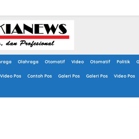
hraga
Olahraga
Otomatif
Video
Otomatif
Politik
G
Video Pos
Contoh Pos
Galeri Pos
Galeri Pos
Video Pos