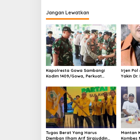
i
Jangan Lewatkan
g
a
s
i
p
o
s
Kapolresta Gowa Sambangi
Irjen Pol
Kodim 1409/Gowa, Perkuat
Yakin Dr
Sinergitas dan Soliditas TNI-Polri
Bawa Uni
Tugas Berat Yang Harus
Mantan 
Diemban Ilham Arif Sirajuddin
Kombes 