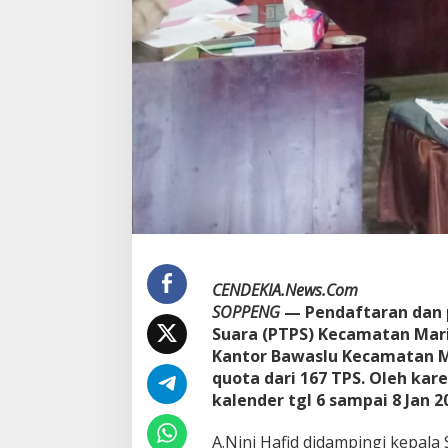
P
S
K
e
c
a
m
a
t
a
n
M
a
r
i
o
CENDEKIA.News.Com
r
SOPPENG
— Pendaftaran dan
i
Suara (PTPS) Kecamatan Mario
w
Kantor Bawaslu Kecamatan 
a
w
quota dari 167 TPS. Oleh kar
o
kalender tgl 6 sampai 8 Jan 2
K
u
A.Nini Hafid didampingi kepala 
r