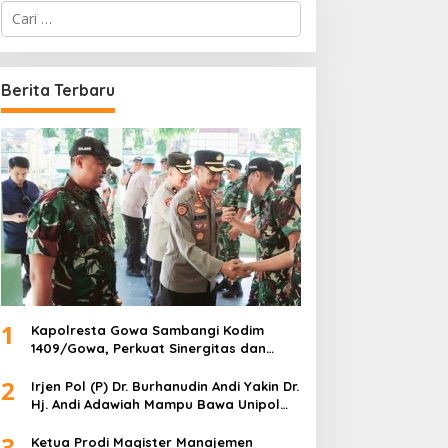
C
a
r
i
u
Berita Terbaru
n
t
u
k
:
1
Kapolresta Gowa Sambangi Kodim
1409/Gowa, Perkuat Sinergitas dan
Soliditas TNI-Polri
2
Irjen Pol (P) Dr. Burhanudin Andi Yakin Dr.
Hj. Andi Adawiah Mampu Bawa Unipol
Semakin Unggul
3
Ketua Prodi Magister Manajemen