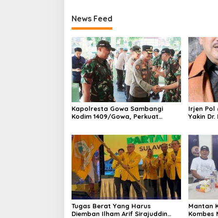
News Feed
Kapolresta Gowa Sambangi
Irjen Pol
Kodim 1409/Gowa, Perkuat
Yakin Dr
Sinergitas dan Soliditas TNI-Polri
Bawa Uni
Tugas Berat Yang Harus
Mantan 
Diemban Ilham Arif Sirajuddin
Kombes 