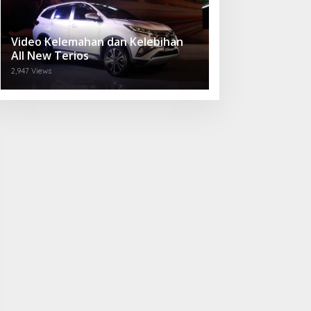
Video Kelemahan dan Kelebihan
All New Terios
2,947 Views