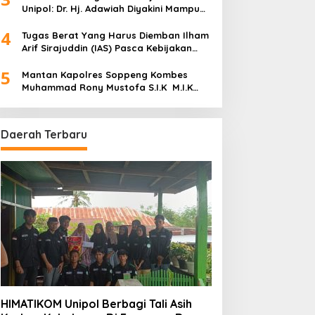
Unipol: Dr. Hj. Adawiah Diyakini Mampu
Bawa Unipol Semakin Unggul
4
Tugas Berat Yang Harus Diemban Ilham
Arif Sirajuddin (IAS) Pasca Kebijakan
Diskresi Ketum Golkar
5
Mantan Kapolres Soppeng Kombes
Muhammad Rony Mustofa S.I.K M.I.K
Ngopi Bareng H. A. Kaswadi Razak,
Warga dan Wartawan
Daerah Terbaru
HIMATIKOM Unipol Berbagi Tali Asih