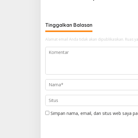
(IAS) Pasca Kebijakan Diskresi
Mustofa 
Ketum Golkar
H. A. Ka
Wartawa
Tinggalkan Balasan
Alamat email Anda tidak akan dipublikasikan.
Ruas ya
Simpan nama, email, dan situs web saya pa