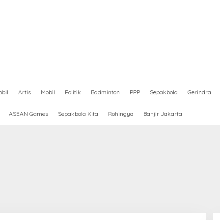
bil
Artis
Mobil
Politik
Badminton
PPP
Sepakbola
Gerindra
ASEAN Games
Sepakbola Kita
Rohingya
Banjir Jakarta