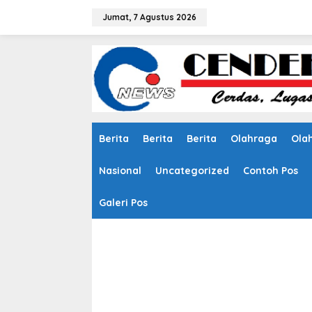
L
e
Jumat, 7 Agustus 2026
w
a
t
i
k
e
k
o
n
Berita
Berita
Berita
Olahraga
Ola
t
e
n
Nasional
Uncategorized
Contoh Pos
Galeri Pos