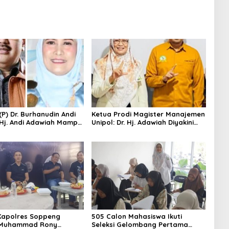
 (P) Dr. Burhanudin Andi
Ketua Prodi Magister Manajemen
. Hj. Andi Adawiah Mampu
Unipol: Dr. Hj. Adawiah Diyakini
pol Semakin Unggul
Mampu Bawa Unipol Semakin
Unggul
Kapolres Soppeng
505 Calon Mahasiswa Ikuti
Muhammad Rony
Seleksi Gelombang Pertama