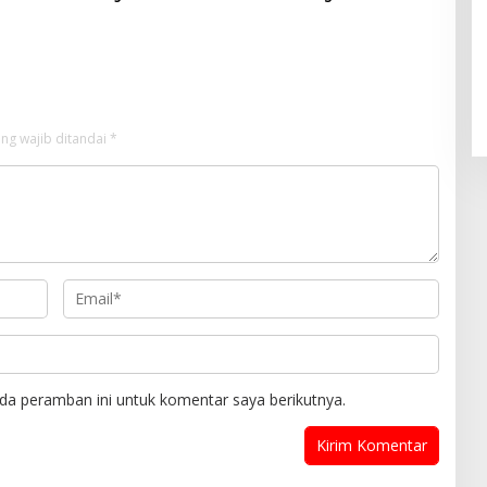
S.I.K M.I.K Ngopi Bareng
Unipol
swadi Razak, Warga dan
n
ng wajib ditandai
*
da peramban ini untuk komentar saya berikutnya.