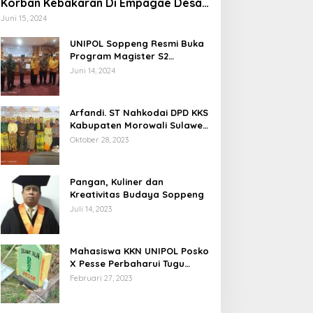
Korban Kebakaran Di Empagae Desa
Kessing
Juni 15, 2024
UNIPOL Soppeng Resmi Buka
Program Magister S2
Manajemen
Juni 14, 2024
Arfandi. ST Nahkodai DPD KKS
Kabupaten Morowali Sulawesi
Tengah 2023 – 2028
Oktober 28, 2023
Pangan, Kuliner dan
Kreativitas Budaya Soppeng
Juli 14, 2023
Mahasiswa KKN UNIPOL Posko
X Pesse Perbaharui Tugu
Batas Desa
Februari 27, 2023