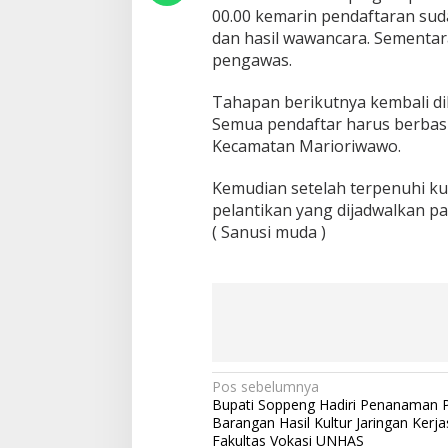
00.00 kemarin pendaftaran suda
a
n
dan hasil wawancara. Sementara
g
pengawas.
P
e
Tahapan berikutnya kembali d
m
Semua pendaftar harus berbasi
i
n
Kecamatan Marioriwawo.
a
t
Kemudian setelah terpenuhi ku
pelantikan yang dijadwalkan pa
( Sanusi muda )
N
Pos sebelumnya
Bupati Soppeng Hadiri Penanaman 
a
Barangan Hasil Kultur Jaringan Kerj
v
Fakultas Vokasi UNHAS