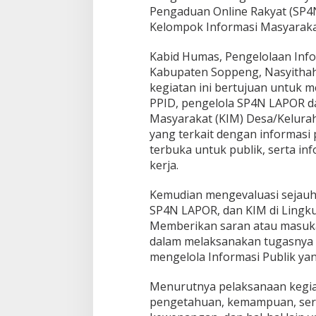
P
Pengaduan Online Rakyat (SP
O
Kelompok Informasi Masyaraka
R
Kabid Humas, Pengelolaan Inf
Kabupaten Soppeng, Nasyitha
kegiatan ini bertujuan untuk
PPID, pengelola SP4N LAPOR da
Masyarakat (KIM) Desa/Kelurah
yang terkait dengan informasi
terbuka untuk publik, serta in
kerja.
Kemudian mengevaluasi sejau
SP4N LAPOR, dan KIM di Lingk
Memberikan saran atau masuka
dalam melaksanakan tugasnya 
mengelola Informasi Publik yan
Menurutnya pelaksanaan kegia
pengetahuan, kemampuan, ser