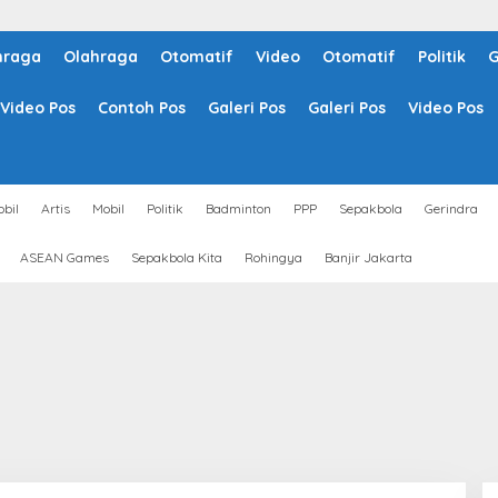
hraga
Olahraga
Otomatif
Video
Otomatif
Politik
G
Video Pos
Contoh Pos
Galeri Pos
Galeri Pos
Video Pos
bil
Artis
Mobil
Politik
Badminton
PPP
Sepakbola
Gerindra
ASEAN Games
Sepakbola Kita
Rohingya
Banjir Jakarta