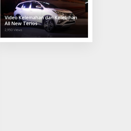
Video Kelemahan dan Kelebihan
All New Terios
2,950 Views