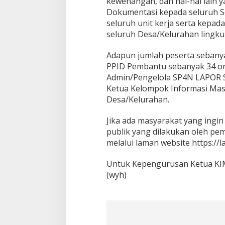
kewenangan, dan hal-hal lain y
Dokumentasi kepada seluruh Se
seluruh unit kerja serta kepad
seluruh Desa/Kelurahan lingk
Adapun jumlah peserta sebanyak
PPID Pembantu sebanyak 34 or
Admin/Pengelola SP4N LAPOR 
Ketua Kelompok Informasi Masy
Desa/Kelurahan.
Jika ada masyarakat yang ingin
publik yang dilakukan oleh p
melalui laman website https://la
Untuk Kepengurusan Ketua KIM
(wyh)