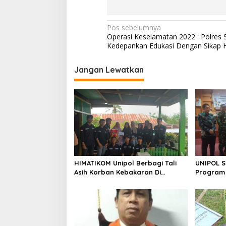
N
Pos sebelumnya
Operasi Keselamatan 2022 : Polres
a
Kedepankan Edukasi Dengan Sikap 
v
i
Jangan Lewatkan
g
a
s
i
p
o
HIMATIKOM Unipol Berbagi Tali
UNIPOL 
s
Asih Korban Kebakaran Di
Program
Empagae Desa Kessing