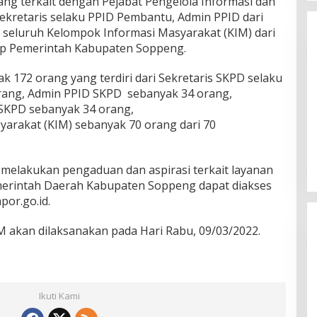
ang terkait dengan Pejabat Pengelola Informasi dan
kretaris selaku PPID Pembantu, Admin PPID dari
a seluruh Kelompok Informasi Masyarakat (KIM) dari
up Pemerintah Kabupaten Soppeng.
 172 orang yang terdiri dari Sekretaris SKPD selaku
ang, Admin PPID SKPD sebanyak 34 orang,
SKPD sebanyak 34 orang,
Setelah 72 Community, Kini
arakat (KIM) sebanyak 70 orang dari 70
Wanemo Nyatakan Dukungan
Pada Pasangan Sukses
Di Politik
|
Agustus 12, 2024
 melakukan pengaduan dan aspirasi terkait layanan
emerintah Daerah Kabupaten Soppeng dapat diakses
por.go.id.
 akan dilaksanakan pada Hari Rabu, 09/03/2022.
Ikuti Kami