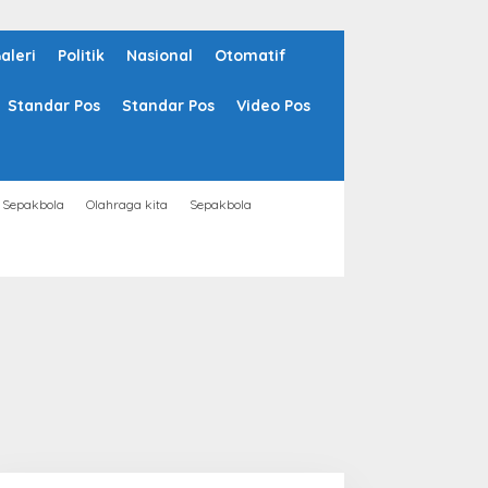
aleri
Politik
Nasional
Otomatif
Standar Pos
Standar Pos
Video Pos
Sepakbola
Olahraga kita
Sepakbola