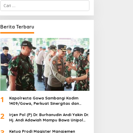
C
a
r
i
u
Berita Terbaru
n
t
u
k
:
1
Kapolresta Gowa Sambangi Kodim
1409/Gowa, Perkuat Sinergitas dan
Soliditas TNI-Polri
2
Irjen Pol (P) Dr. Burhanudin Andi Yakin Dr.
Hj. Andi Adawiah Mampu Bawa Unipol
Semakin Unggul
3
Ketua Prodi Magister Manajemen