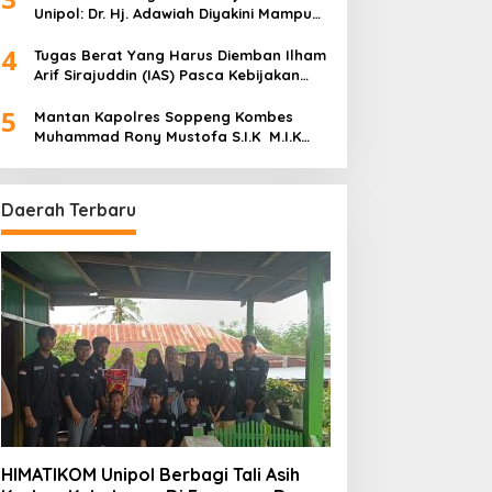
Unipol: Dr. Hj. Adawiah Diyakini Mampu
Bawa Unipol Semakin Unggul
4
Tugas Berat Yang Harus Diemban Ilham
Arif Sirajuddin (IAS) Pasca Kebijakan
Diskresi Ketum Golkar
5
Mantan Kapolres Soppeng Kombes
Muhammad Rony Mustofa S.I.K M.I.K
Ngopi Bareng H. A. Kaswadi Razak,
Warga dan Wartawan
Daerah Terbaru
HIMATIKOM Unipol Berbagi Tali Asih