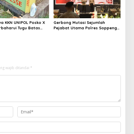
a KKN UNIPOL Posko X
Gerbong Mutasi Sejumlah
rbaharui Tugu Batas
Pejabat Utama Polres Soppeng
Kembali Bergerak
ng wajib ditandai
*