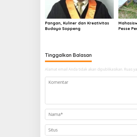
Pangan, Kuliner dan Kreativitas
Mahasisw
Budaya Soppeng
Pesse Pe
Desa
Tinggalkan Balasan
Alamat email Anda tidak akan dipublikasikan.
Ruas ya