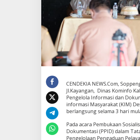
s
i
a
l
i
s
a
s
i
T
a
t
a
K
e
CENDEKIA NEWS.Com, Soppeng 
l
Jl.Kayangan, Dinas Kominfo K
o
Pengelola Informasi dan Doku
l
informasi Masyarakat (KIM) D
a
S
berlangsung selama 3 hari mula
P
A
Pada acara Pembukaan Sosialis
N
Dokumentasi (PPID) dalam Tata
L
Pengelolaan Pengaduan Pelayan
A