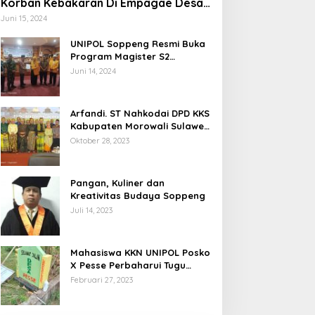
Korban Kebakaran Di Empagae Desa
Kessing
Juni 15, 2024
UNIPOL Soppeng Resmi Buka
Program Magister S2
Manajemen
Juni 14, 2024
Arfandi. ST Nahkodai DPD KKS
Kabupaten Morowali Sulawesi
Tengah 2023 – 2028
Oktober 28, 2023
Pangan, Kuliner dan
Kreativitas Budaya Soppeng
Juli 14, 2023
Mahasiswa KKN UNIPOL Posko
X Pesse Perbaharui Tugu
Batas Desa
Februari 27, 2023