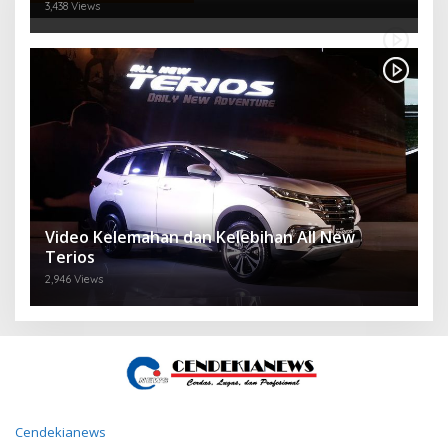
3,438 Views
Video Kelemahan dan Kelebihan All New
Terios
2,946 Views
Cendekianews