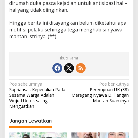
dirumah duka pasca kejadian untuk antisipasi hal –
hal yang tidak diinginkan.
Hingga berita ini ditayangkan belum diketahui apa
motif si pelaku sehingga tega menghabisi nyawa
mantan istrinya. (**)
Ikuti Kami
N
Pos sebelumnya
Pos berikutnya
Supriansa : Kepedulian Pada
Perempuan UK (38)
a
Sesama Warga Adalah
Meregang Nyawa Di Tangan
v
Wujud Untuk saling
Mantan Suaminya
Menguatkan
i
g
Jangan Lewatkan
a
s