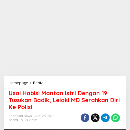
Homepage
/
Berita
U
s
Usai Habisi Mantan Istri Dengan 19
a
i
Tusukan Badik, Lelaki MD Serahkan Diri
H
Ke Polisi
a
b
Cendekia News
Juni 25, 2022
i
Berita
5,164 Views
s
i