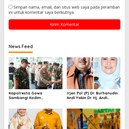
Simpan nama, email, dan situs web saya pada peramban
ini untuk komentar saya berikutnya.
News Feed
Kapolresta Gowa
Irjen Pol (P) Dr. Burhanudin
Sambangi Kodim
Andi Yakin Dr. Hj. Andi
1409/Gowa, Perkuat
Adawiah Mampu Bawa
Sinergitas dan Soliditas
Unipol Semakin Unggul
TNI-Polri