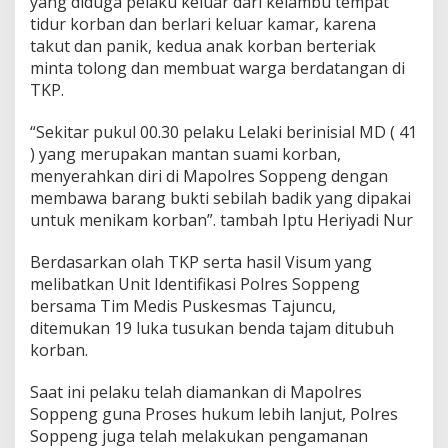
yang diduga pelaku keluar dari kelambu tempat
i
r
tidur korban dan berlari keluar kamar, karena
i
takut dan panik, kedua anak korban berteriak
K
minta tolong dan membuat warga berdatangan di
e
TKP.
P
o
l
“Sekitar pukul 00.30 pelaku Lelaki berinisial MD ( 41
i
) yang merupakan mantan suami korban,
s
menyerahkan diri di Mapolres Soppeng dengan
i
membawa barang bukti sebilah badik yang dipakai
untuk menikam korban”. tambah Iptu Heriyadi Nur
Berdasarkan olah TKP serta hasil Visum yang
melibatkan Unit Identifikasi Polres Soppeng
bersama Tim Medis Puskesmas Tajuncu,
ditemukan 19 luka tusukan benda tajam ditubuh
korban.
Saat ini pelaku telah diamankan di Mapolres
Soppeng guna Proses hukum lebih lanjut, Polres
Soppeng juga telah melakukan pengamanan