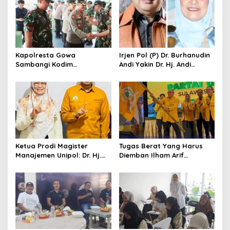
i
p
o
s
Kapolresta Gowa
Irjen Pol (P) Dr. Burhanudin
Sambangi Kodim
Andi Yakin Dr. Hj. Andi
1409/Gowa, Perkuat
Adawiah Mampu Bawa
Sinergitas dan Soliditas
Unipol Semakin Unggul
TNI-Polri
Ketua Prodi Magister
Tugas Berat Yang Harus
Manajemen Unipol: Dr. Hj.
Diemban Ilham Arif
Adawiah Diyakini Mampu
Sirajuddin (IAS) Pasca
Bawa Unipol Semakin
Kebijakan Diskresi Ketum
Unggul
Golkar