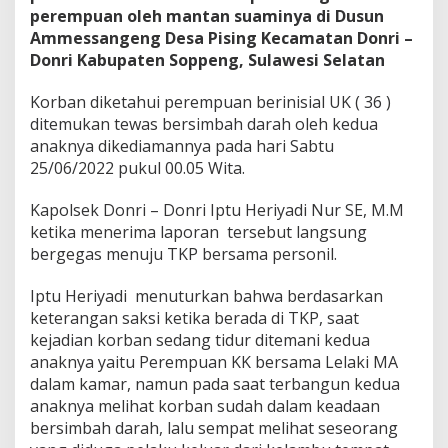
a
perempuan oleh mantan suaminya di Dusun
n
Ammessangeng Desa Pising Kecamatan Donri –
B
a
Donri Kabupaten Soppeng, Sulawesi Selatan
d
i
Korban diketahui perempuan berinisial UK ( 36 )
k
ditemukan tewas bersimbah darah oleh kedua
,
anaknya dikediamannya pada hari Sabtu
L
e
25/06/2022 pukul 00.05 Wita.
l
a
Kapolsek Donri – Donri Iptu Heriyadi Nur SE, M.M
k
ketika menerima laporan tersebut langsung
i
bergegas menuju TKP bersama personil.
M
D
S
Iptu Heriyadi menuturkan bahwa berdasarkan
e
keterangan saksi ketika berada di TKP, saat
r
kejadian korban sedang tidur ditemani kedua
a
anaknya yaitu Perempuan KK bersama Lelaki MA
h
k
dalam kamar, namun pada saat terbangun kedua
a
anaknya melihat korban sudah dalam keadaan
n
bersimbah darah, lalu sempat melihat seseorang
D