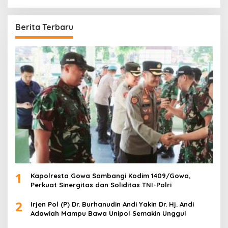
r
i
u
Berita Terbaru
n
t
u
k
:
1
Kapolresta Gowa Sambangi Kodim 1409/Gowa,
Perkuat Sinergitas dan Soliditas TNI-Polri
2
Irjen Pol (P) Dr. Burhanudin Andi Yakin Dr. Hj. Andi
Adawiah Mampu Bawa Unipol Semakin Unggul