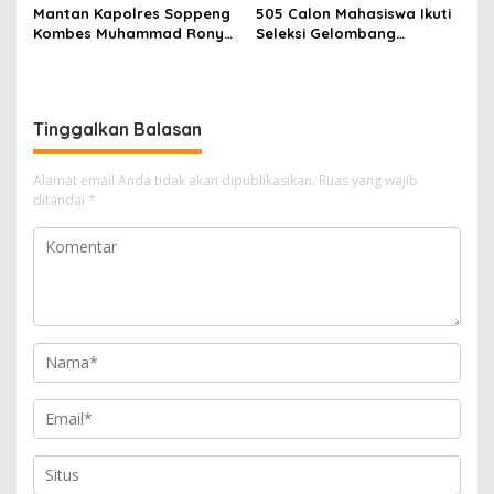
Mantan Kapolres Soppeng
505 Calon Mahasiswa Ikuti
Kombes Muhammad Rony
Seleksi Gelombang
Mustofa S.I.K M.I.K Ngopi
Pertama Unipol
Bareng H. A. Kaswadi
Razak, Warga dan
Wartawan
Tinggalkan Balasan
Alamat email Anda tidak akan dipublikasikan.
Ruas yang wajib
ditandai
*