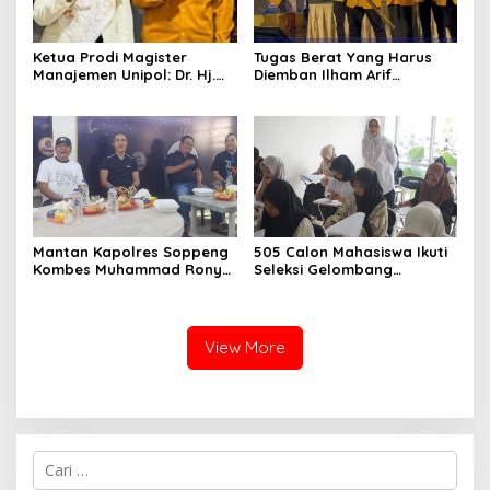
Ketua Prodi Magister
Tugas Berat Yang Harus
Manajemen Unipol: Dr. Hj.
Diemban Ilham Arif
Adawiah Diyakini Mampu
Sirajuddin (IAS) Pasca
Bawa Unipol Semakin
Kebijakan Diskresi Ketum
Unggul
Golkar
Mantan Kapolres Soppeng
505 Calon Mahasiswa Ikuti
Kombes Muhammad Rony
Seleksi Gelombang
Mustofa S.I.K M.I.K Ngopi
Pertama Unipol
Bareng H. A. Kaswadi
Razak, Warga dan
Wartawan
View More
C
a