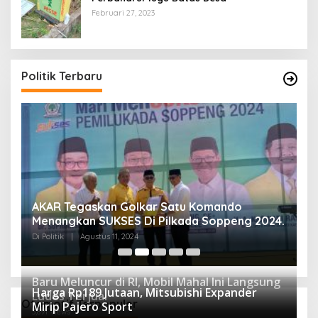
Februari 27, 2023
Politik Terbaru
AKAR Tegaskan Golkar Satu Komando
M
Menangkan SUKSES Di Pilkada Soppeng 2024.
M
K
Di Politik
|
Agustus 11, 2024
Di 
Baru Meluncur di RI, Mobil Mahal Ini Langsung
Harga Rp189 Jutaan, Mitsubishi Expander
Ludes Terjual
Otomotif Terpopuler
Mirip Pajero Sport
3,891 Views