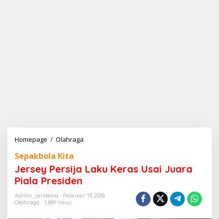
Homepage
/
Olahraga
J
e
Sepakbola Kita
r
s
Jersey Persija Laku Keras Usai Juara
e
Piala Presiden
y
P
Admin_cendekia
Februari 19, 2018
e
Olahraga
1,689 Views
r
s