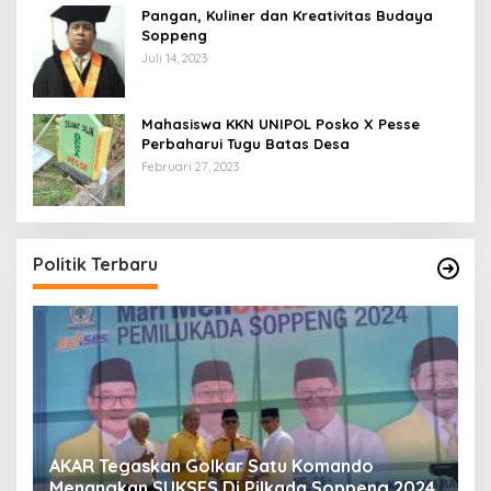
Pangan, Kuliner dan Kreativitas Budaya
Soppeng
Juli 14, 2023
Mahasiswa KKN UNIPOL Posko X Pesse
Perbaharui Tugu Batas Desa
Februari 27, 2023
Politik Terbaru
AKAR Tegaskan Golkar Satu Komando
M
Menangkan SUKSES Di Pilkada Soppeng 2024.
M