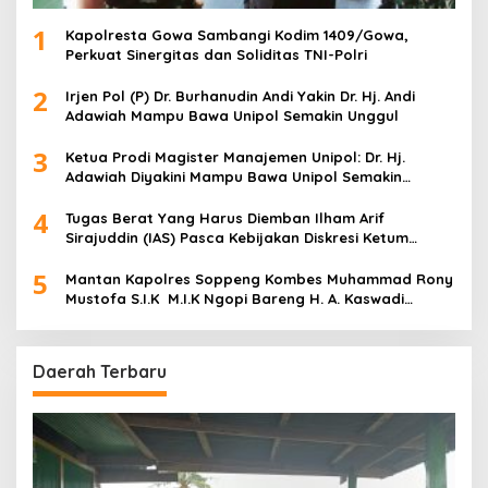
1
Kapolresta Gowa Sambangi Kodim 1409/Gowa,
Perkuat Sinergitas dan Soliditas TNI-Polri
2
Irjen Pol (P) Dr. Burhanudin Andi Yakin Dr. Hj. Andi
Adawiah Mampu Bawa Unipol Semakin Unggul
3
Ketua Prodi Magister Manajemen Unipol: Dr. Hj.
Adawiah Diyakini Mampu Bawa Unipol Semakin
Unggul
4
Tugas Berat Yang Harus Diemban Ilham Arif
Sirajuddin (IAS) Pasca Kebijakan Diskresi Ketum
Golkar
5
Mantan Kapolres Soppeng Kombes Muhammad Rony
Mustofa S.I.K M.I.K Ngopi Bareng H. A. Kaswadi
Razak, Warga dan Wartawan
Daerah Terbaru