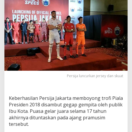
i
j
a
L
a
k
u
K
e
r
a
s
U
s
Persija luncurkan jersey dan skuat
a
i
J
u
Keberhasilan Persija Jakarta memboyong trofi Piala
a
Presiden 2018 disambut gegap gempita oleh publik
r
Ibu Kota. Puasa gelar juara selama 17 tahun
a
P
akhirnya dituntaskan pada ajang pramusim
i
tersebut.
a