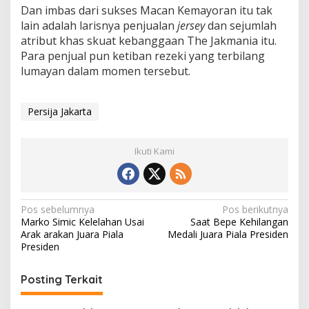
l
Dan imbas dari sukses Macan Kemayoran itu tak
a
lain adalah larisnya penjualan
jersey
dan sejumlah
P
r
atribut khas skuat kebanggaan The Jakmania itu.
e
Para penjual pun ketiban rezeki yang terbilang
s
lumayan dalam momen tersebut.
i
d
e
Persija Jakarta
n
Ikuti Kami
N
Pos sebelumnya
Pos berikutnya
Marko Simic Kelelahan Usai
Saat Bepe Kehilangan
a
Arak arakan Juara Piala
Medali Juara Piala Presiden
v
Presiden
i
Posting Terkait
g