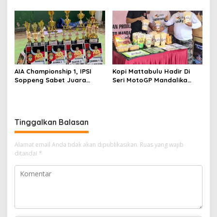
PON 2023.
Mallomo CUP I
AIA Championship 1, IPSI
Kopi Mattabulu Hadir Di
Soppeng Sabet Juara
Seri MotoGP Mandalika
Umum
Lombok NTB
Tinggalkan Balasan
Alamat email Anda tidak akan dipublikasikan.
Ruas yang wajib
ditandai
*