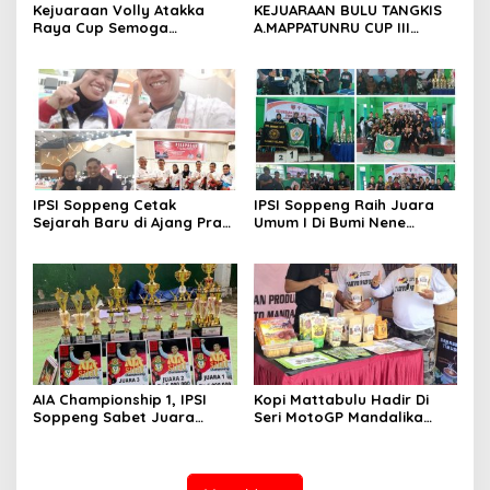
Kejuaraan Volly Atakka
KEJUARAAN BULU TANGKIS
Raya Cup Semoga
A.MAPPATUNRU CUP III
Melahirkan. Pemain Handal
DITUTUP OLEH KETUA PBSI
SOPPENG.
IPSI Soppeng Cetak
IPSI Soppeng Raih Juara
Sejarah Baru di Ajang Pra
Umum I Di Bumi Nene
PON 2023.
Mallomo CUP I
AIA Championship 1, IPSI
Kopi Mattabulu Hadir Di
Soppeng Sabet Juara
Seri MotoGP Mandalika
Umum
Lombok NTB