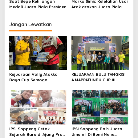
a
Saat Bepe Kehilangan
Marko Simic Kelelahan Usai
s
Medali Juara Piala Presiden
Arak arakan Juara Piala
Presiden
i
p
Jangan Lewatkan
o
s
Kejuaraan Volly Atakka
KEJUARAAN BULU TANGKIS
Raya Cup Semoga
A.MAPPATUNRU CUP III
Melahirkan. Pemain Handal
DITUTUP OLEH KETUA PBSI
SOPPENG.
IPSI Soppeng Cetak
IPSI Soppeng Raih Juara
Sejarah Baru di Ajang Pra
Umum I Di Bumi Nene