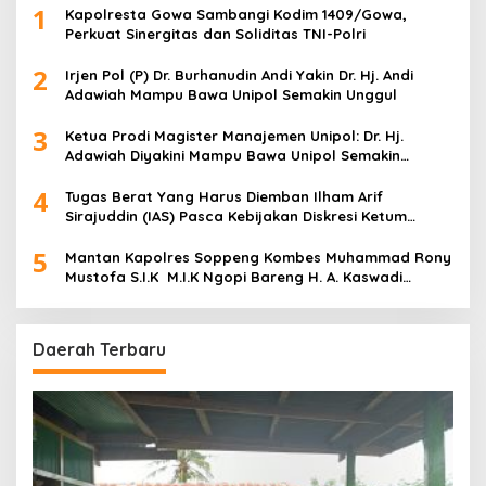
1
Kapolresta Gowa Sambangi Kodim 1409/Gowa,
Perkuat Sinergitas dan Soliditas TNI-Polri
2
Irjen Pol (P) Dr. Burhanudin Andi Yakin Dr. Hj. Andi
Adawiah Mampu Bawa Unipol Semakin Unggul
3
Ketua Prodi Magister Manajemen Unipol: Dr. Hj.
Adawiah Diyakini Mampu Bawa Unipol Semakin
Unggul
4
Tugas Berat Yang Harus Diemban Ilham Arif
Sirajuddin (IAS) Pasca Kebijakan Diskresi Ketum
Golkar
5
Mantan Kapolres Soppeng Kombes Muhammad Rony
Mustofa S.I.K M.I.K Ngopi Bareng H. A. Kaswadi
Razak, Warga dan Wartawan
Daerah Terbaru