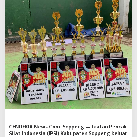
n
s
h
i
p
1
,
I
P
S
I
S
o
p
p
e
n
g
S
a
b
e
CENDEKIA News.Com. Soppeng — Ikatan Pencak
t
J
Silat Indonesia (IPSI) Kabupaten Soppeng keluar