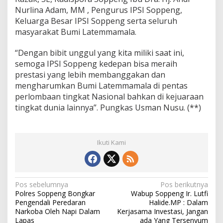
Nurlina Adam, MM , Pengurus IPSI Soppeng,
Keluarga Besar IPSI Soppeng serta seluruh
masyarakat Bumi Latemmamala.
“Dengan bibit unggul yang kita miliki saat ini,
semoga IPSI Soppeng kedepan bisa meraih
prestasi yang lebih membanggakan dan
mengharumkan Bumi Latemmamala di pentas
perlombaan tingkat Nasional bahkan di kejuaraan
tingkat dunia lainnya”. Pungkas Usman Nusu. (**)
Ikuti Kami
N
Pos sebelumnya
Pos berikutnya
Polres Soppeng Bongkar
Wabup Soppeng Ir. Lutfi
a
Pengendali Peredaran
Halide.MP : Dalam
v
Narkoba Oleh Napi Dalam
Kerjasama Investasi, Jangan
Lapas
ada Yang Tersenyum