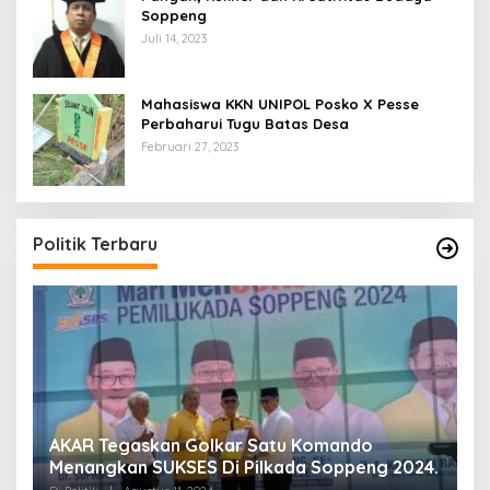
Soppeng
Juli 14, 2023
Mahasiswa KKN UNIPOL Posko X Pesse
Perbaharui Tugu Batas Desa
Februari 27, 2023
Politik Terbaru
AKAR Tegaskan Golkar Satu Komando
M
Menangkan SUKSES Di Pilkada Soppeng 2024.
M
K