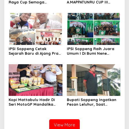
Raya Cup Semoga
A.MAPPATUNRU CUP III
Melahirkan. Pemain Handal
DITUTUP OLEH KETUA PBSI
SOPPENG.
IPSI Soppeng Cetak
IPSI Soppeng Raih Juara
Sejarah Baru di Ajang Pra
Umum I Di Bumi Nene
PON 2023.
Mallomo CUP I
Kopi Mattabulu Hadir Di
Bupati Soppeng Ingatkan
Seri MotoGP Mandalika
Pesan Leluhur, Saat
Lombok NTB
Melepas Peserta Gerak
Jalan Santai
View More