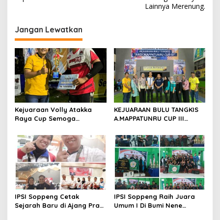
i
Lainnya Merenung.
g
Jangan Lewatkan
a
s
i
p
o
s
Kejuaraan Volly Atakka
KEJUARAAN BULU TANGKIS
Raya Cup Semoga
A.MAPPATUNRU CUP III
Melahirkan. Pemain Handal
DITUTUP OLEH KETUA PBSI
SOPPENG.
IPSI Soppeng Cetak
IPSI Soppeng Raih Juara
Sejarah Baru di Ajang Pra
Umum I Di Bumi Nene
PON 2023.
Mallomo CUP I