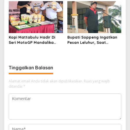
Kopi Mattabulu Hadir Di
Bupati Soppeng Ingatkan
Seri MotoGP Mandalika
Pesan Leluhur, Saat
Lombok NTB
Melepas Peserta Gerak
Jalan Santai
Tinggalkan Balasan
Alamat email Anda tidak akan dipublikasikan.
Ruas yang wajib
ditandai
*