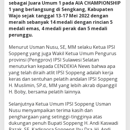
u
sebagai Juara Umum 1 pada AIA CHAMPIONSHIP
a
1 yang berlangsung di Sengkang, Kabupaten
r
Wajo sejak tanggal 13-17 Mei 2022 dengan
a
U
meraih sebanyak 14 medali dengan rincian 5
m
medali emas, 4 medali perak dan 5 medali
u
perunggu.
m
Menurut Usman Nusu, SE, MM selaku Ketua IPSI
Soppeng yang juga Wakil Ketua Umum Pengurus
provinsi (Pengprov) IPSI Sulawesi Selatan
menuturkan kepada CENDEKIA News bahwa apa
yang telah diraih atlit IPSI Soppeng adalah kerja
keras dan sentuhan pelatih andalan IPSI Soppeng
H. Muslimin, SP.d., MM yang lebih akrab dipanggil
H. Boby, bersama pelatih lainnya.
Selanjutnya Ketua Umum IPSI Soppeng Usman
Nusu menyampaikan terima kasih dan
penghargaan yang setinggi-tingginya atas
dukungan penuh Bupati Soppeng H. Andi Kaswadi
Razak, SE, Kadispora Soppeng Ibu Dra. Hj. Andi