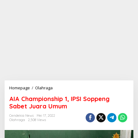
Homepage
/
Olahraga
A
I
AIA Championship 1, IPSI Soppeng
A
C
Sabet Juara Umum
h
a
Cendekia News
Mei 17, 2022
Olahraga
2,508 Views
m
p
i
o