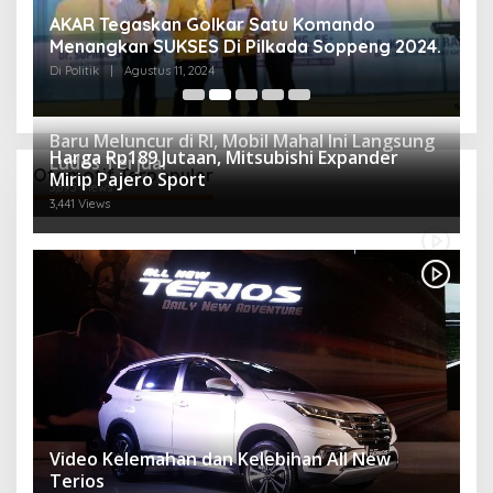
AKAR Tegaskan Golkar Satu Komando
M
Menangkan SUKSES Di Pilkada Soppeng 2024.
M
K
Di Politik
|
Agustus 11, 2024
Di 
Baru Meluncur di RI, Mobil Mahal Ini Langsung
Harga Rp189 Jutaan, Mitsubishi Expander
Ludes Terjual
Otomotif Terpopuler
Mirip Pajero Sport
3,895 Views
3,441 Views
Video Kelemahan dan Kelebihan All New
Terios