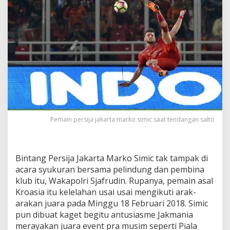
K
e
l
e
l
a
h
a
n
U
s
a
Pemain persija jakarta marko simic saat tendangan salto
i
A
r
a
k
Bintang Persija Jakarta Marko Simic tak tampak di
a
acara syukuran bersama pelindung dan pembina
r
klub itu, Wakapolri Sjafrudin. Rupanya, pemain asal
a
Kroasia itu kelelahan usai usai mengikuti arak-
k
arakan juara pada Minggu 18 Februari 2018. Simic
a
n
pun dibuat kaget begitu antusiasme Jakmania
J
merayakan juara event pra musim seperti Piala