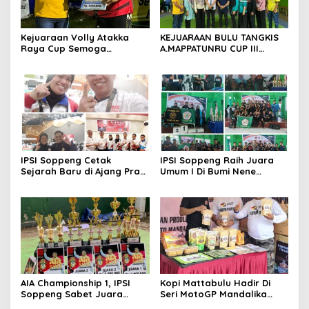
Kejuaraan Volly Atakka
KEJUARAAN BULU TANGKIS
Raya Cup Semoga
A.MAPPATUNRU CUP III
Melahirkan. Pemain Handal
DITUTUP OLEH KETUA PBSI
SOPPENG.
IPSI Soppeng Cetak
IPSI Soppeng Raih Juara
Sejarah Baru di Ajang Pra
Umum I Di Bumi Nene
PON 2023.
Mallomo CUP I
AIA Championship 1, IPSI
Kopi Mattabulu Hadir Di
Soppeng Sabet Juara
Seri MotoGP Mandalika
Umum
Lombok NTB