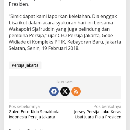
u
Presiden.
a
r
“Simic dapat kami laporkan kelelahan. Dia enggak
a
P
bisa ikut dalam acara syukuran hari ini bersama
i
Wakapolri Sjafruddin yang juga pelindung dan
a
pembina Persija,” ujar CEO Persija Jakarta, Gede
l
Widiade di Kompleks PTIK, Kebayoran Baru, Jakarta
a
P
Selatan, Senin, 19 Februari 2018.
r
e
s
Persija Jakarta
i
d
e
Ikuti Kami
n
N
Pos sebelumnya
Pos berikutnya
Galeri Foto Klub Sepakbola
Jersey Persija Laku Keras
a
Indonesia Persija Jakarta
Usai Juara Piala Presiden
v