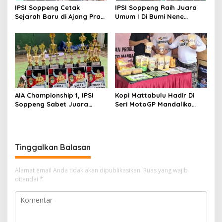
IPSI Soppeng Cetak
IPSI Soppeng Raih Juara
Sejarah Baru di Ajang Pra
Umum I Di Bumi Nene
PON 2023.
Mallomo CUP I
AIA Championship 1, IPSI
Kopi Mattabulu Hadir Di
Soppeng Sabet Juara
Seri MotoGP Mandalika
Umum
Lombok NTB
Tinggalkan Balasan
Alamat email Anda tidak akan dipublikasikan.
Ruas yang wajib
ditandai
*