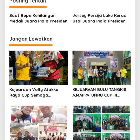
i
Posting Terkait
g
Saat Bepe Kehilangan
Jersey Persija Laku Keras
a
Medali Juara Piala Presiden
Usai Juara Piala Presiden
s
i
Jangan Lewatkan
p
o
s
Kejuaraan Volly Atakka
KEJUARAAN BULU TANGKIS
Raya Cup Semoga
A.MAPPATUNRU CUP III
Melahirkan. Pemain Handal
DITUTUP OLEH KETUA PBSI
SOPPENG.