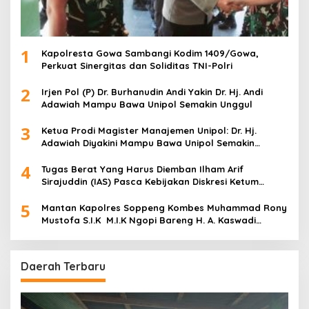
1
Kapolresta Gowa Sambangi Kodim 1409/Gowa,
Perkuat Sinergitas dan Soliditas TNI-Polri
2
Irjen Pol (P) Dr. Burhanudin Andi Yakin Dr. Hj. Andi
Adawiah Mampu Bawa Unipol Semakin Unggul
3
Ketua Prodi Magister Manajemen Unipol: Dr. Hj.
Adawiah Diyakini Mampu Bawa Unipol Semakin
Unggul
4
Tugas Berat Yang Harus Diemban Ilham Arif
Sirajuddin (IAS) Pasca Kebijakan Diskresi Ketum
Golkar
5
Mantan Kapolres Soppeng Kombes Muhammad Rony
Mustofa S.I.K M.I.K Ngopi Bareng H. A. Kaswadi
Razak, Warga dan Wartawan
Daerah Terbaru