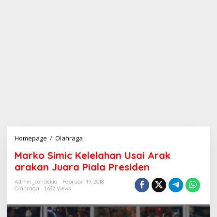
Homepage
/
Olahraga
M
a
Marko Simic Kelelahan Usai Arak
r
k
arakan Juara Piala Presiden
o
S
Admin_cendekia
Februari 19, 2018
Olahraga
1,632 Views
i
m
i
c